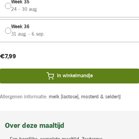
Week 35
24 - 30 aug.
Week 36
31 aug. - 6 sep.
Huidige
Product
€7,99
voorraad:
prijs:
In winkelmandje
Allergenen informatie:
melk (lactose),
mosterd &
selderij
Over deze maaltijd