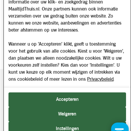
Nieuwsbrief
informatie over uw klik- en zoekgedrag binnen
Schrijf u in voor onze nieuwsbrief en blijf op de hoogte van
MaaltijdThuis.nl. Onze partners kunnen ook informatie
updates over Maaltijd Thuis!
verzamelen over uw gedrag buiten onze website. Zo
E-mailadres
kunnen we onze website, aanbevelingen en advertenties
beter afstemmen op uw interesses.
Wanneer u op 'Accepteren' klikt, geeft u toestemming
voor het gebruik van alle cookies. Kiest u voor 'Weigeren',
dan plaatsen we alleen noodzakelijke cookies. Wilt u uw
voorkeuren zelf instellen? Kies dan voor 'Instellingen'. U
kunt uw keuze op elk moment wijzigen of intrekken via
ons cookiebeleid of meer lezen in ons
Privacybeleid
.
Beveiligde betaling middels SEPA incasso. Getoonde prijzen
zijn inclusief BTW.
2026 © Maaltijd Thuis. Alle rechten voorbehouden.
Accepteren
Weigeren
Instellingen