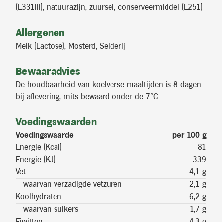
(E331iii), natuurazijn, zuursel, conserveermiddel (E251)
Allergenen
Melk (Lactose), Mosterd, Selderij
Bewaaradvies
De houdbaarheid van koelverse maaltijden is 8 dagen
bij aflevering, mits bewaard onder de 7°C
Voedingswaarden
Voedingswaarde
per 100 g
Energie (Kcal)
81
Energie (KJ)
339
Vet
4,1 g
waarvan verzadigde vetzuren
2,1 g
Koolhydraten
6,2 g
waarvan suikers
1,7 g
Eiwitten
4,3 g