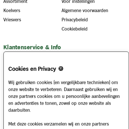
Assortiment
Voor instellingen
Koelvers
Algemene voorwaarden
Vriesvers
Privacybeleid
Cookiebeleid
Klantenservice & Info
Hoe werkt het?
Account aanvragen
Cookies en Privacy 🍪
Contact
Wij gebruiken cookies (en vergelijkbare technieken) om
Veelgestelde vragen
onze website te verbeteren. Daarnaast gebruiken wij en
Over ons
onze partners cookies om u persoonlijke aanbevelingen
Werken bij
en advertenties te tonen, zowel op onze website als
daarbuiten.
Nieuws
Met deze cookies verzamelen wij en onze partners