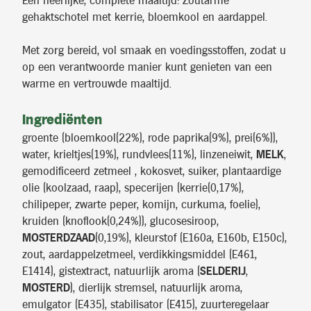
Een heerlijke, complete maaltijd: Zoutarme
gehaktschotel met kerrie, bloemkool en aardappel.
Met zorg bereid, vol smaak en voedingsstoffen, zodat u
op een verantwoorde manier kunt genieten van een
warme en vertrouwde maaltijd.
Ingrediënten
groente (bloemkool(22%), rode paprika(9%), prei(6%)),
water, krieltjes(19%), rundvlees(11%), linzeneiwit,
MELK
,
gemodificeerd zetmeel , kokosvet, suiker, plantaardige
olie (koolzaad, raap), specerijen (kerrie(0,17%),
chilipeper, zwarte peper, komijn, curkuma, foelie),
kruiden (knoflook(0,24%)), glucosesiroop,
MOSTERDZAAD
(0,19%), kleurstof (E160a, E160b, E150c),
zout, aardappelzetmeel, verdikkingsmiddel (E461,
E1414), gistextract, natuurlijk aroma (
SELDERIJ
,
MOSTERD
), dierlijk stremsel, natuurlijk aroma,
emulgator (E435), stabilisator (E415), zuurteregelaar