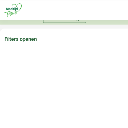
U kunt alleen bestellen met een account. Heeft u nog
geen account? Vraag hier uw account aan.
Account aanvragen
Filters openen
Doe de postcodecheck
Vul uw postcode in om te kunnen zien of wij ook in
uw woonplaats bezorgen!
Postcode
Controleren