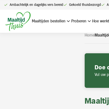
U kunt alleen bestellen me
Ambachtelijk en dagelijks vers bereid
Gekoeld thuisbezorgd
A
Navigatie
overslaan
Maaltijden bestellen
Proberen
Hoe werkt
Home
Maaltijd
Doe 
Vul uw p
Maalti