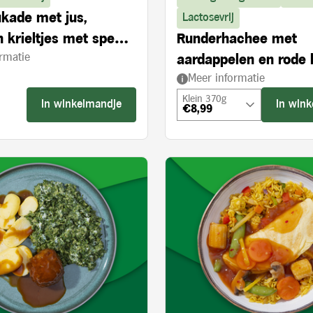
kade met jus,
Lactosevrij
 krieltjes met spek,
Runderhachee met
rmatie
ijvie à la crème
aardappelen en rode 
Meer informatie
appel
Klein 370g
In winkelmandje
In win
€8,99
s: