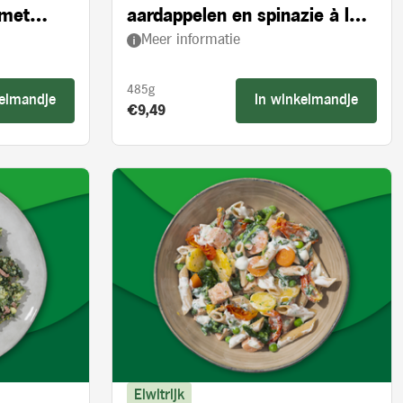
 met
aardappelen en spinazie à la
Meer informatie
crème
485g
kelmandje
In winkelmandje
Product prijs:
€9,49
Eiwitrijk