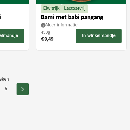
Eiwitrijk
Lactosevrij
i
Bami met babi pangang
Meer informatie
450g
kelmandje
In winkelmandje
Product prijs:
€9,49
eken
6