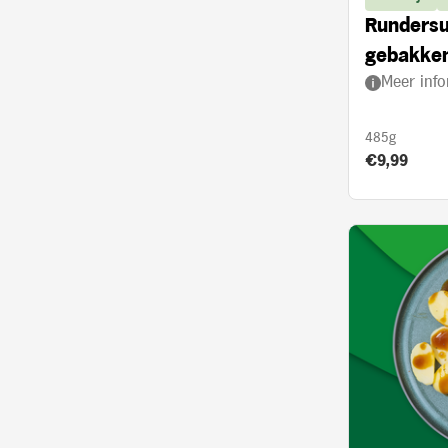
Rundersu
gebakken
Meer info
ui en and
485g
Product prij
€9,99