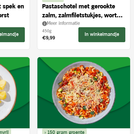
t spek en
Pastaschotel met gerookte
orst
zalm, zalmfiletstukjes, wortel
Meer informatie
en spinazie
450g
kelmandje
In winkelmandje
Product prijs:
€9,99
nvrij
> 150 gram groente