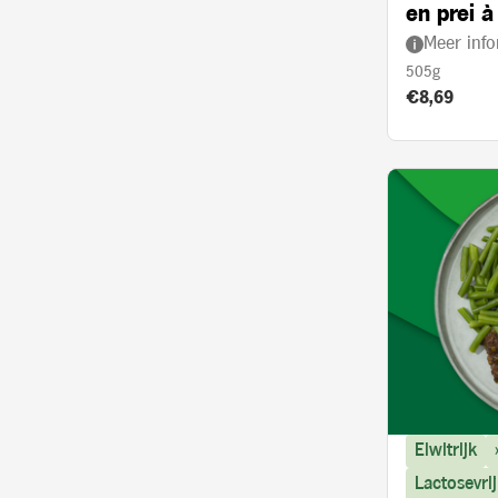
en prei à
Meer info
505g
Product prij
€8,69
Eiwitrijk
Lactosevrij