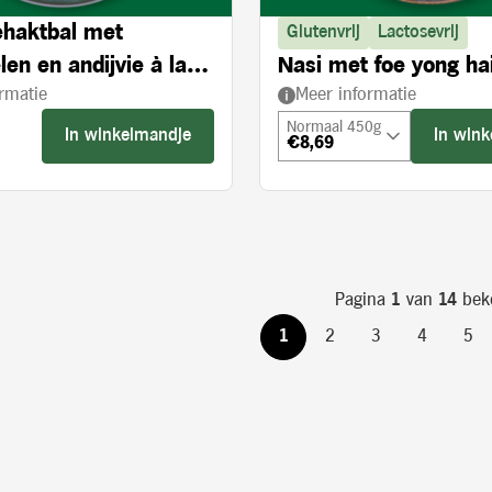
haktbal met
Glutenvrij
Lactosevrij
en en andijvie à la
Nasi met foe yong ha
rmatie
Meer informatie
Normaal 450g
In winkelmandje
In win
€8,69
s:
Pagina
1
van
14
bek
1
2
3
4
5