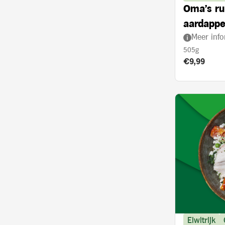
Oma's ru
aardappe
Meer info
505g
Product prij
€9,99
Eiwitrijk