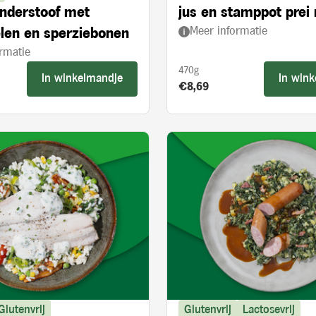
nderstoof met
jus en stamppot prei
Meer informatie
len en sperziebonen
paprika
rmatie
470g
In winkelmandje
In win
s:
Product prijs:
€8,69
Glutenvrij
Glutenvrij
Lactosevrij