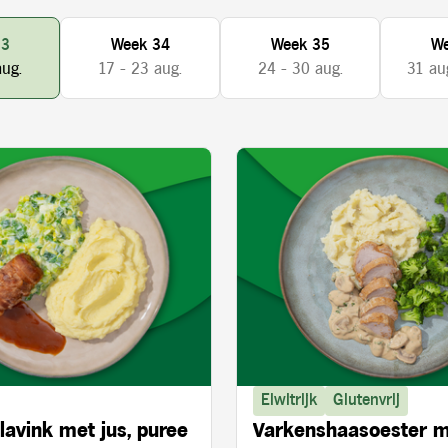
33
Week 34
Week 35
We
aug.
17 - 23 aug.
24 - 30 aug.
31 aug
Eiwitrijk
Glutenvrij
lavink met jus, puree
Varkenshaasoester 