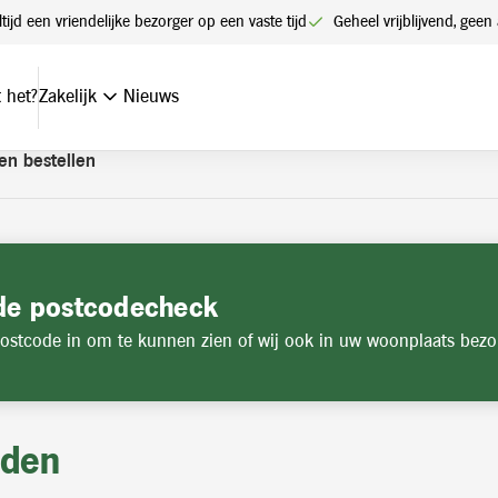
t een account. Heeft u nog geen account? Vraag hier uw account
ltijd een vriendelijke bezorger op een vaste tijd
Geheel vrijblijvend, ge
 het?
Zakelijk
Nieuws
en bestellen
de postcodecheck
ostcode in om te kunnen zien of wij ook in uw woonplaats bezo
jden