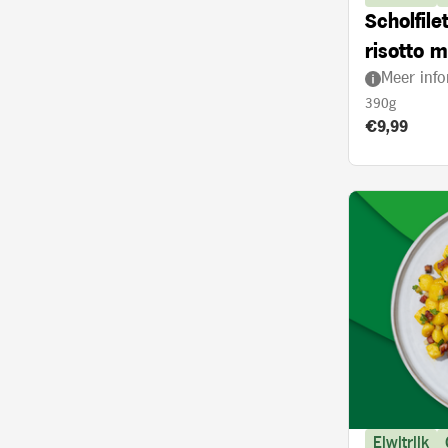
Scholfil
risotto m
Meer info
ovenged
390g
Product prij
€9,99
Eiwitrijk