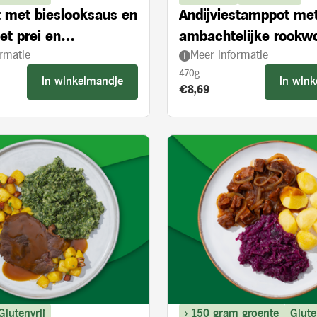
et met bieslooksaus en
Andijviestamppot me
et prei en
ambachtelijke rookw
rmatie
Meer informatie
roogde tomaten
470g
In winkelmandje
In win
s:
Product prijs:
€8,69
Glutenvrij
> 150 gram groente
Glute