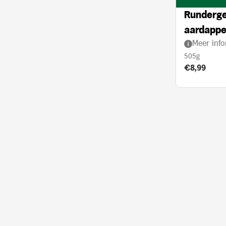
Runderge
aardappel
Meer info
crème
505g
Product prij
€8,99