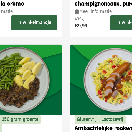
 la crème
champignonsaus, pur
rmatie
Meer informatie
broccoli
430g
In winkelmandje
In win
s:
Product prijs:
€9,99
> 150 gram groente
Glutenvrij
Lactosevrij
Ambachtelijke rookw