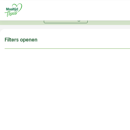
U kunt alleen bestellen met een account. Heeft u nog
geen account? Vraag hier uw account aan.
Account aanvragen
Filters openen
Doe de postcodecheck
Vul uw postcode in om te kunnen zien of wij ook in
uw woonplaats bezorgen!
Postcode
Controleren