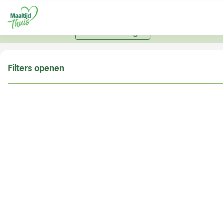
U kunt alleen bestellen met een account. Heeft u nog
geen account? Vraag hier uw account aan.
Account aanvragen
Filters openen
Doe de postcodecheck
Vul uw postcode in om te kunnen zien of wij ook in
uw woonplaats bezorgen!
Postcode
Controleren