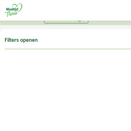
U kunt alleen bestellen met een account. Heeft u nog
geen account? Vraag hier uw account aan.
Account aanvragen
Filters openen
Doe de postcodecheck
Vul uw postcode in om te kunnen zien of wij ook in
uw woonplaats bezorgen!
Postcode
Controleren