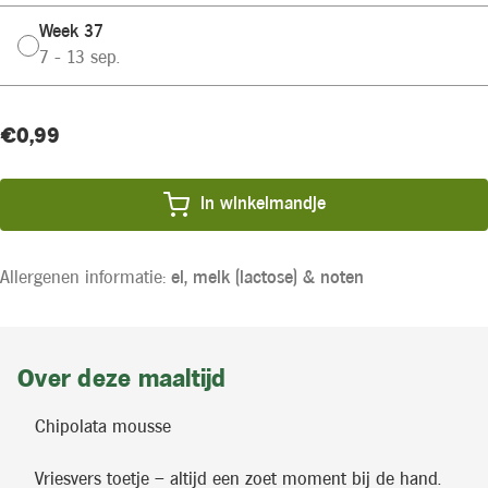
Week 37
7 - 13 sep.
Huidige
Product
€0,99
voorraad:
prijs:
In winkelmandje
Allergenen informatie:
ei,
melk (lactose) &
noten
Over deze maaltijd
Chipolata mousse
Vriesvers toetje – altijd een zoet moment bij de hand.