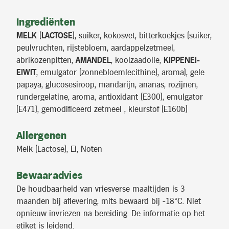
Ingrediënten
MELK
(
LACTOSE
), suiker, kokosvet, bitterkoekjes (suiker,
peulvruchten, rijstebloem, aardappelzetmeel,
abrikozenpitten,
AMANDEL
, koolzaadolie,
KIPPENEI-
EIWIT
, emulgator (zonnebloemlecithine), aroma), gele
papaya, glucosesiroop, mandarijn, ananas, rozijnen,
rundergelatine, aroma, antioxidant (E300), emulgator
(E471), gemodificeerd zetmeel , kleurstof (E160b)
Allergenen
Melk (Lactose), Ei, Noten
Bewaaradvies
De houdbaarheid van vriesverse maaltijden is 3
maanden bij aflevering, mits bewaard bij -18°C. Niet
opnieuw invriezen na bereiding. De informatie op het
etiket is leidend.