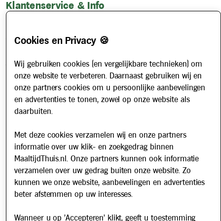
Klantenservice & Info
Hoe werkt het?
Account aanvragen
Cookies en Privacy 🍪
Contact
Wij gebruiken cookies (en vergelijkbare technieken) om
Veelgestelde vragen
onze website te verbeteren. Daarnaast gebruiken wij en
Over ons
onze partners cookies om u persoonlijke aanbevelingen
en advertenties te tonen, zowel op onze website als
Werken bij
daarbuiten.
Nieuws
Met deze cookies verzamelen wij en onze partners
Nieuwsbrief
informatie over uw klik- en zoekgedrag binnen
MaaltijdThuis.nl. Onze partners kunnen ook informatie
Schrijf u in voor onze nieuwsbrief en blijf op de hoogte van
verzamelen over uw gedrag buiten onze website. Zo
updates over Maaltijd Thuis!
kunnen we onze website, aanbevelingen en advertenties
E-mailadres
beter afstemmen op uw interesses.
Wanneer u op 'Accepteren' klikt, geeft u toestemming