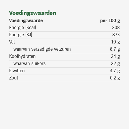
Voedingswaarden
Voedingswaarde
per 100 g
Energie (Kcal)
208
Energie (KJ)
873
Vet
10 g
waarvan verzadigde vetzuren
8,7 g
Koolhydraten
24 g
waarvan suikers
22 g
Eiwitten
4,7 g
Zout
0,2 g