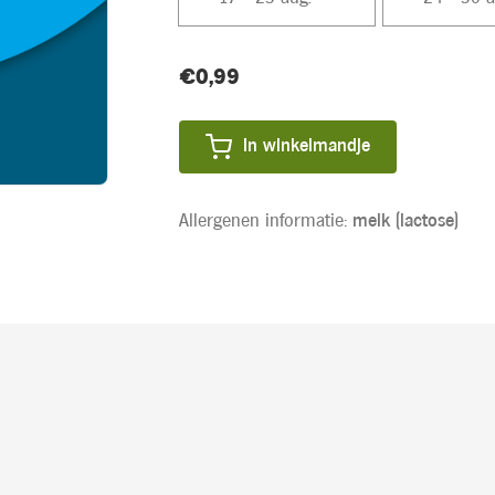
Huidige
€0,99
Product
voorraad:
prijs:
In winkelmandje
Allergenen informatie:
melk (lactose)