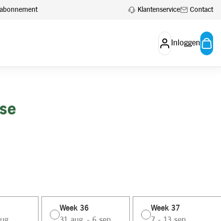
Klantenservice
Contact
en abonnement
Inloggen
se
Week 36
Week 37
ug.
31 aug. - 6 sep.
7 - 13 sep.