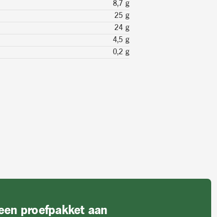
8,7 g
25 g
24 g
4,5 g
0,2 g
 een proefpakket aan