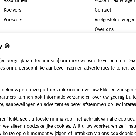
Assortiment
Account aanvragen
Koelvers
Contact
Vriesvers
Veelgestelde vragen
Over ons
Zakelijk
Werken bij
y 🍪
Maaltijdservice voor bedrijven
Nieuws
Voor instellingen
(en vergelijkbare technieken) om onze website te verbeteren. Daa
Algemene voorwaarden
es om u persoonlijke aanbevelingen en advertenties te tonen, z
Privacybeleid
Cookiebeleid
melen wij en onze partners informatie over uw klik- en zoekged
 partners kunnen ook informatie verzamelen over uw gedrag buit
e, aanbevelingen en advertenties beter afstemmen op uw interes
en' klikt, geeft u toestemming voor het gebruik van alle cookies.
n we alleen noodzakelijke cookies. Wilt u uw voorkeuren zelf inst
 uw keuze op elk moment wijzigen of intrekken via ons cookiebelei