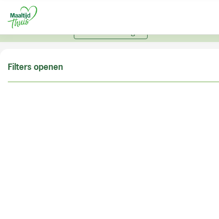
U kunt alleen bestellen met een account. Heeft u nog
geen account? Vraag hier uw account aan.
Account aanvragen
Filters openen
Doe de postcodecheck
Vul uw postcode in om te kunnen zien of wij ook in
uw woonplaats bezorgen!
Postcode
Controleren