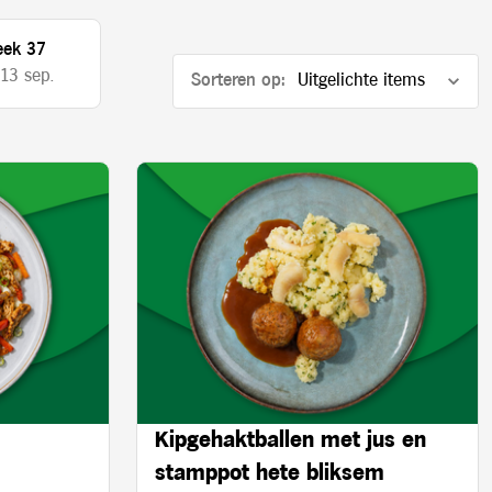
ek 37
 13 sep.
Sorteren op:
Kipgehaktballen met jus en
stamppot hete bliksem