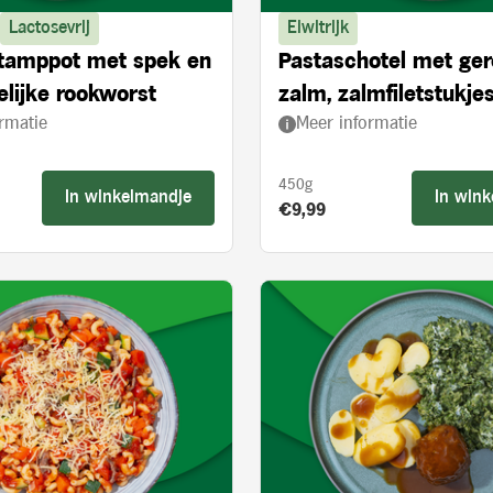
Lactosevrij
Eiwitrijk
stamppot met spek en
Pastaschotel met ge
lijke rookworst
zalm, zalmfiletstukjes
rmatie
Meer informatie
en spinazie
450g
In winkelmandje
In win
s:
Product prijs:
€9,99