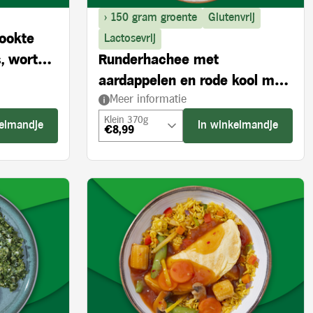
> 150 gram groente
Glutenvrij
rookte
Lactosevrij
, wortel
Runderhachee met
aardappelen en rode kool met
Meer informatie
appel
Klein 370g
kelmandje
In winkelmandje
€8,99