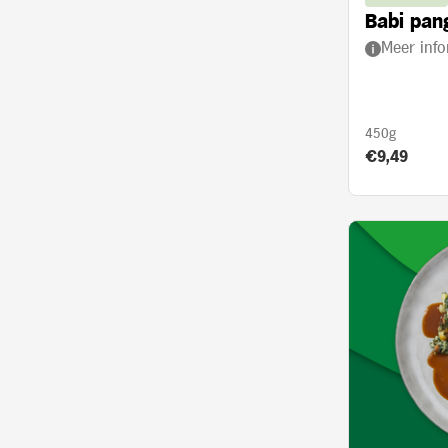
Babi pan
Meer info
450g
Product prij
€9,49