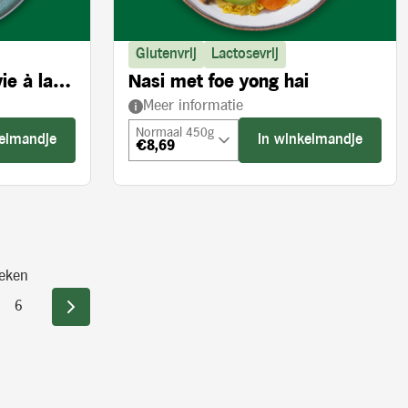
Glutenvrij
Lactosevrij
ie à la
Nasi met foe yong hai
Meer informatie
Normaal 450g
kelmandje
In winkelmandje
€8,69
eken
6