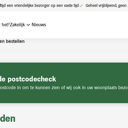
t een account. Heeft u nog geen account? Vraag hier uw account
ltijd een vriendelijke bezorger op een vaste tijd
Geheel vrijblijvend, ge
 het?
Zakelijk
Nieuws
en bestellen
de postcodecheck
ostcode in om te kunnen zien of wij ook in uw woonplaats bezo
jden