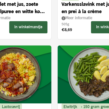
let met jus, zoete
Varkensslavink met j
lpuree en witte kool
en prei à la crème
rmatie
Meer informatie
ie en appelstukjes
505g
In winkelmandje
In win
s:
Product prijs:
€8,69
Lactosevrij
Eiwitrijk
> 150 gram groe