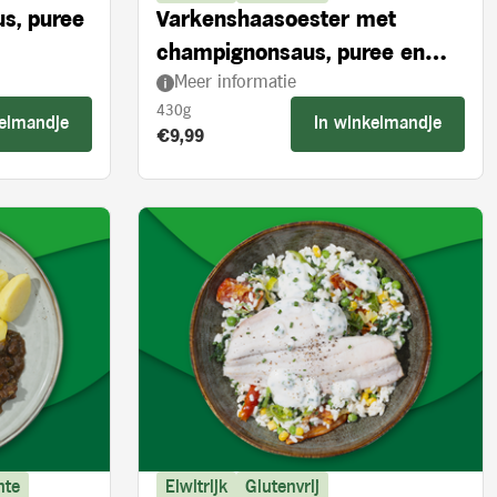
us, puree
Varkenshaasoester met
champignonsaus, puree en
Meer informatie
broccoli
430g
kelmandje
In winkelmandje
Product prijs:
€9,99
nte
Eiwitrijk
Glutenvrij