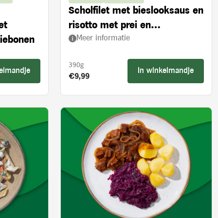
Scholfilet met bieslooksaus en
et
risotto met prei en
Meer informatie
ziebonen
ovengedroogde tomaten
390g
kelmandje
In winkelmandje
Product prijs:
€9,99