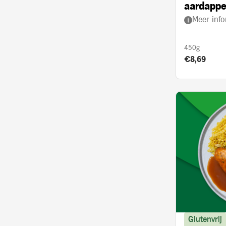
aardappe
Meer info
kerrie en
450g
Product prij
€8,69
Glutenvrij