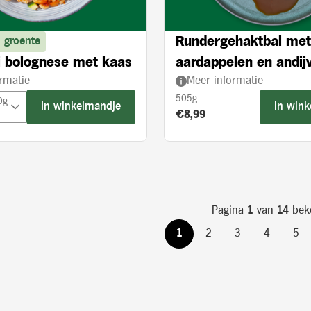
Rundergehaktbal met
 groente
 bolognese met kaas
aardappelen en andijv
rmatie
Meer informatie
crème
505g
0g
In winkelmandje
In win
Product prijs:
€8,99
Pagina
1
van
14
bek
1
2
3
4
5