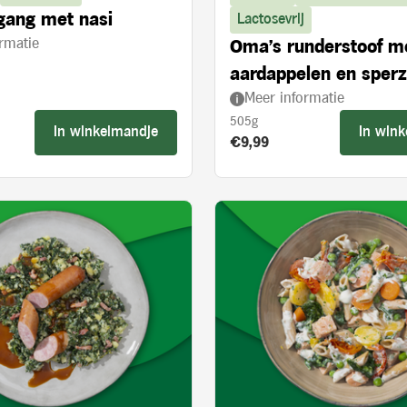
gang met nasi
Lactosevrij
rmatie
Oma's runderstoof m
aardappelen en sper
Meer informatie
505g
In winkelmandje
In win
s:
Product prijs:
€9,99