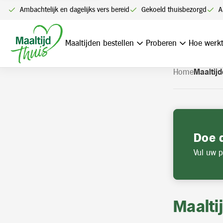
U kunt alleen bestellen me
Ambachtelijk en dagelijks vers bereid
Gekoeld thuisbezorgd
A
Navigatie
overslaan
Maaltijden bestellen
Proberen
Hoe werkt
Home
Maaltijd
Doe 
Vul uw p
Maalti