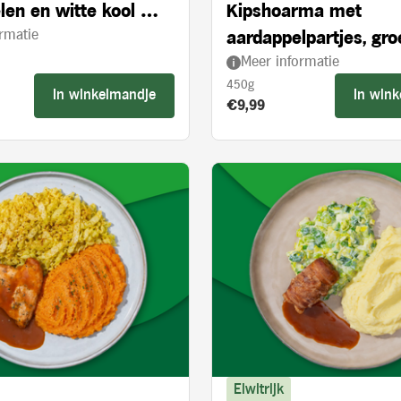
len en witte kool met
Kipshoarma met
rmatie
 appelstukjes
aardappelpartjes, gr
Meer informatie
en knoflooksaus
450g
In winkelmandje
In win
s:
Product prijs:
€9,99
Eiwitrijk