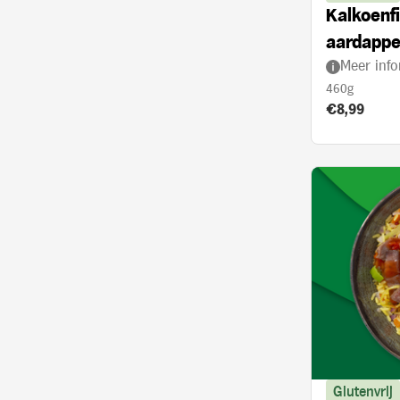
Kalkoenfi
aardappe
Meer info
met kerr
460g
Product prij
€8,99
Glutenvrij