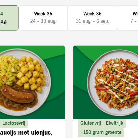
34
Week 35
Week 36
We
aug.
24 - 30 aug.
31 aug. - 6 sep.
7 -
Lactosevrij
Glutenvrij
Eiwitrijk
aucijs met uienjus,
> 150 gram groente