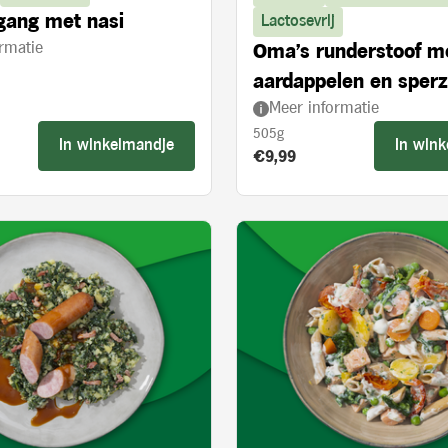
gang met nasi
Lactosevrij
rmatie
Oma's runderstoof m
aardappelen en sper
Meer informatie
505g
In winkelmandje
In win
s:
Product prijs:
€9,99