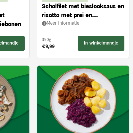
Scholfilet met bieslooksaus en
et
risotto met prei en
Meer informatie
ziebonen
ovengedroogde tomaten
390g
kelmandje
In winkelmandje
Product prijs:
€9,99