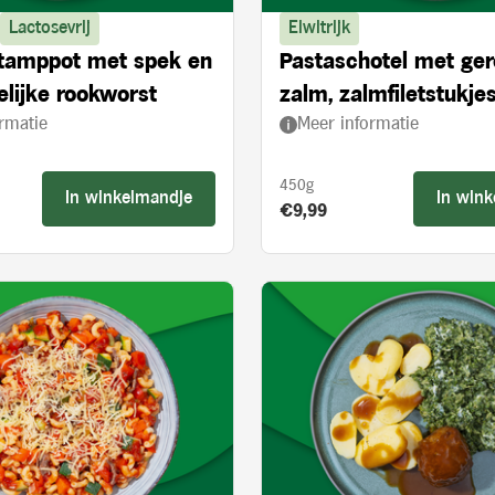
Lactosevrij
Eiwitrijk
stamppot met spek en
Pastaschotel met ge
lijke rookworst
zalm, zalmfiletstukjes
rmatie
Meer informatie
en spinazie
450g
In winkelmandje
In win
s:
Product prijs:
€9,99