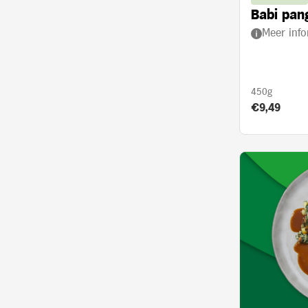
Babi pan
Meer info
450g
Product prij
€9,49