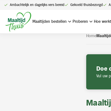
U kunt alleen bestellen me
Ambachtelijk en dagelijks vers bereid
Gekoeld thuisbezorgd
A
Navigatie
overslaan
Maaltijden bestellen
Proberen
Hoe werkt
Home
Maaltijd
Doe 
Vul uw p
Maalti