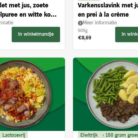
let met jus, zoete
Varkensslavink met j
lpuree en witte kool
en prei à la crème
rmatie
Meer informatie
ie en appelstukjes
505g
In winkelmandje
In win
s:
Product prijs:
€8,69
Lactosevrij
Eiwitrijk
> 150 gram groe