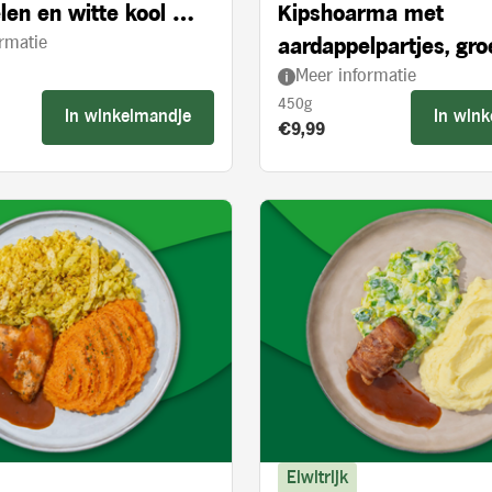
len en witte kool met
Kipshoarma met
rmatie
 appelstukjes
aardappelpartjes, gr
Meer informatie
en knoflooksaus
450g
In winkelmandje
In win
s:
Product prijs:
€9,99
Eiwitrijk