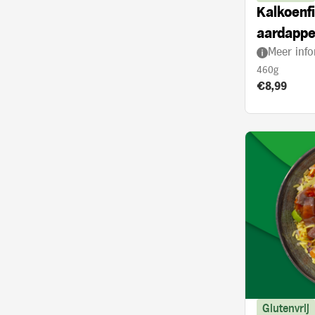
Kalkoenfi
aardappe
Meer info
met kerr
460g
Product prij
€8,99
Glutenvrij