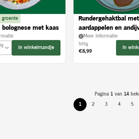
Rundergehaktbal met
 groente
 bolognese met kaas
aardappelen en andijv
rmatie
Meer informatie
crème
505g
0g
In winkelmandje
In win
Product prijs:
€8,99
Pagina
1
van
14
bek
1
2
3
4
5