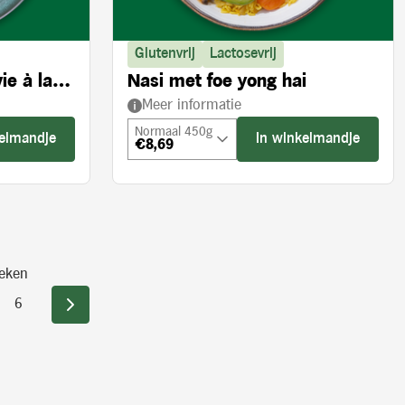
Glutenvrij
Lactosevrij
ie à la
Nasi met foe yong hai
Meer informatie
Normaal 450g
kelmandje
In winkelmandje
€8,69
eken
6