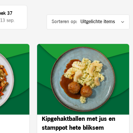
ek 37
 13 sep.
Sorteren op:
Kipgehaktballen met jus en
stamppot hete bliksem