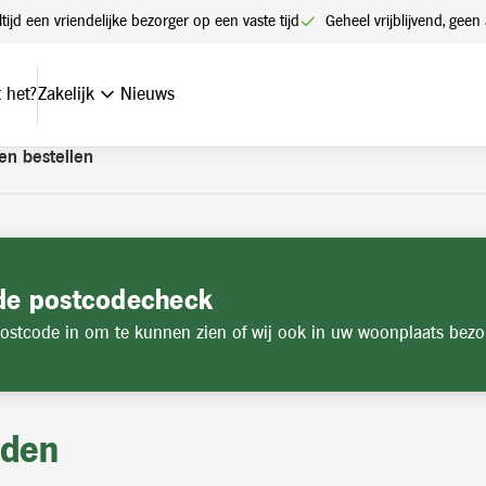
t een account. Heeft u nog geen account? Vraag hier uw account
ltijd een vriendelijke bezorger op een vaste tijd
Geheel vrijblijvend, ge
 het?
Zakelijk
Nieuws
en bestellen
de postcodecheck
ostcode in om te kunnen zien of wij ook in uw woonplaats bezo
jden