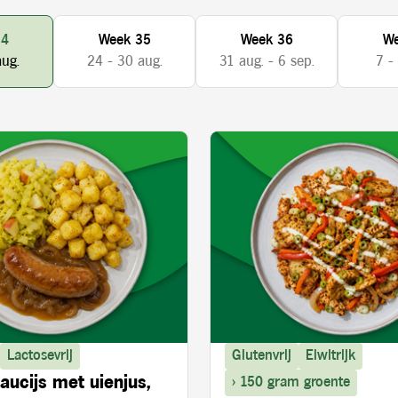
34
Week 35
Week 36
We
aug.
24 - 30 aug.
31 aug. - 6 sep.
7 -
Lactosevrij
Glutenvrij
Eiwitrijk
aucijs met uienjus,
> 150 gram groente