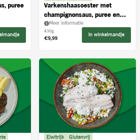
us, puree
Varkenshaasoester met
champignonsaus, puree en
Meer informatie
broccoli
430g
kelmandje
In winkelmandje
Product prijs:
€9,99
nte
Eiwitrijk
Glutenvrij