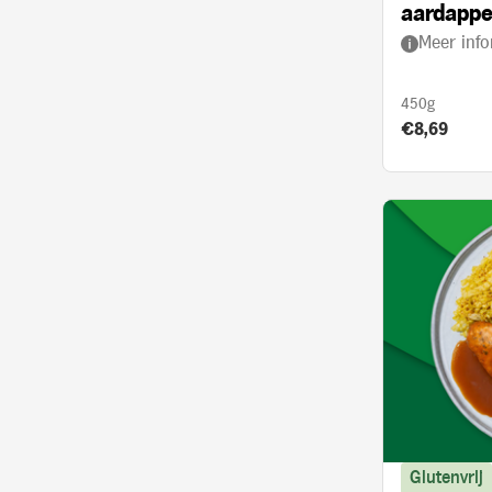
aardappe
Meer info
kerrie en
450g
Product prij
€8,69
Glutenvrij