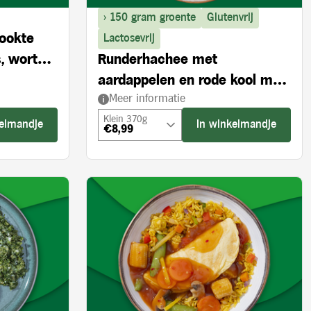
> 150 gram groente
Glutenvrij
rookte
Lactosevrij
, wortel
Runderhachee met
aardappelen en rode kool met
Meer informatie
appel
Klein 370g
kelmandje
In winkelmandje
€8,99