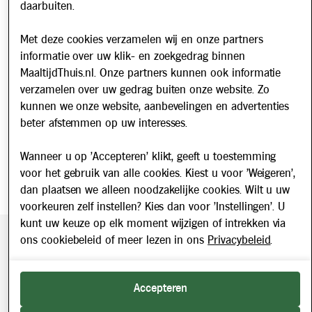
daarbuiten.
Nieuws
Met deze cookies verzamelen wij en onze partners
Nieuwsbrief
informatie over uw klik- en zoekgedrag binnen
Schrijf u in voor onze nieuwsbrief en blijf op de hoogte van
MaaltijdThuis.nl. Onze partners kunnen ook informatie
updates over Maaltijd Thuis!
verzamelen over uw gedrag buiten onze website. Zo
E-mailadres
kunnen we onze website, aanbevelingen en advertenties
beter afstemmen op uw interesses.
Wanneer u op 'Accepteren' klikt, geeft u toestemming
voor het gebruik van alle cookies. Kiest u voor 'Weigeren',
dan plaatsen we alleen noodzakelijke cookies. Wilt u uw
voorkeuren zelf instellen? Kies dan voor 'Instellingen'. U
kunt uw keuze op elk moment wijzigen of intrekken via
ons cookiebeleid of meer lezen in ons
Privacybeleid
.
Beveiligde betaling middels SEPA incasso. Getoonde prijzen
zijn inclusief BTW.
2026 © Maaltijd Thuis. Alle rechten voorbehouden.
Accepteren