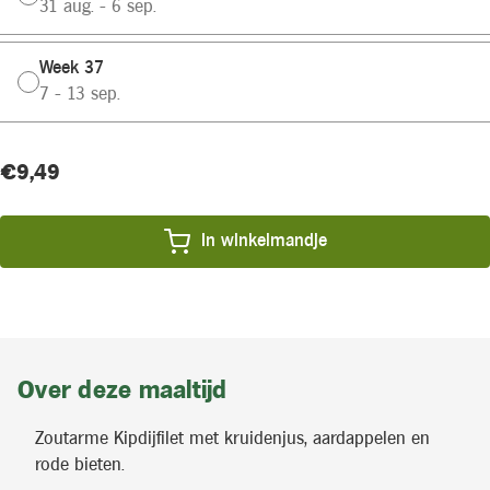
31 aug. - 6 sep.
Week 37
7 - 13 sep.
Huidige
Product
€9,49
voorraad:
prijs:
In winkelmandje
Over deze maaltijd
Zoutarme Kipdijfilet met kruidenjus, aardappelen en
rode bieten.