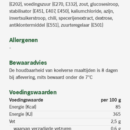
(E202), voedingszuur (E270, E332), zout, glucosesiroop,
stabilisator (E451, E407, E450), kaliumchloride, azijn,
invertsuikerstroop, chili, specerijenextract, dextrose,
antiklontermiddel (E551), zuurteregelaar (E501)
Allergenen
-
Bewaaradvies
De houdbaarheid van koelverse maaltijden is 8 dagen
bij aflevering, mits bewaard onder de 7°C
Voedingswaarden
Voedingswaarde
per 100 g
Energie (Kcal)
85
Energie (KJ)
365
Vet
2,5 g
waarvan verzadigde vetzuren
0,6 g