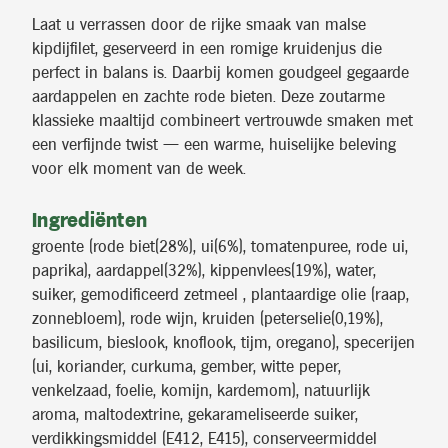
Laat u verrassen door de rijke smaak van malse
kipdijfilet, geserveerd in een romige kruidenjus die
perfect in balans is. Daarbij komen goudgeel gegaarde
aardappelen en zachte rode bieten. Deze zoutarme
klassieke maaltijd combineert vertrouwde smaken met
een verfijnde twist — een warme, huiselijke beleving
voor elk moment van de week.
Ingrediënten
groente (rode biet(28%), ui(6%), tomatenpuree, rode ui,
paprika), aardappel(32%), kippenvlees(19%), water,
suiker, gemodificeerd zetmeel , plantaardige olie (raap,
zonnebloem), rode wijn, kruiden (peterselie(0,19%),
basilicum, bieslook, knoflook, tijm, oregano), specerijen
(ui, koriander, curkuma, gember, witte peper,
venkelzaad, foelie, komijn, kardemom), natuurlijk
aroma, maltodextrine, gekarameliseerde suiker,
verdikkingsmiddel (E412, E415), conserveermiddel