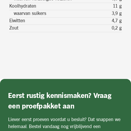
Koolhydraten
11 g
waarvan suikers
3,9 g
Eiwitten
4,7 g
Zout
0,2 g
Eerst rustig kennismaken? Vraag
een proefpakket aan
Liever eerst proeven voordat u besluit? Dat snappen we
helemaal. Bestel vandaag nog vrijblijvend een