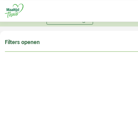
U kunt alleen bestellen met een account. Heeft u nog
geen account? Vraag hier uw account aan.
Account aanvragen
Filters openen
Doe de postcodecheck
Vul uw postcode in om te kunnen zien of wij ook in
uw woonplaats bezorgen!
Postcode
Controleren