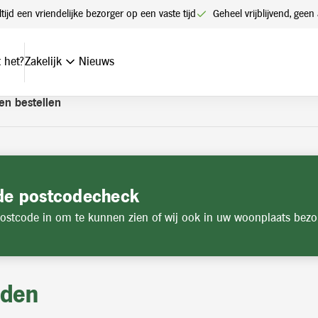
t een account. Heeft u nog geen account? Vraag hier uw account
ltijd een vriendelijke bezorger op een vaste tijd
Geheel vrijblijvend, ge
 het?
Zakelijk
Nieuws
en bestellen
de postcodecheck
ostcode in om te kunnen zien of wij ook in uw woonplaats bezo
jden