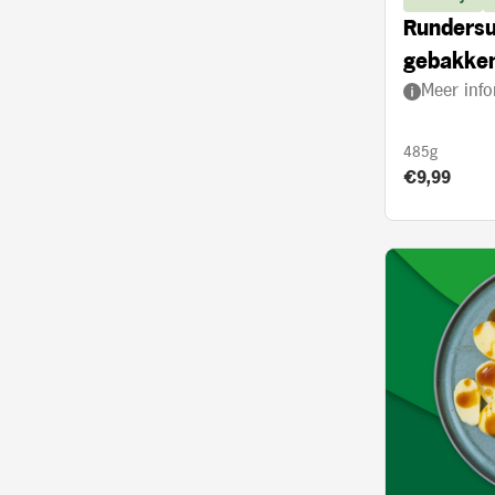
Rundersu
gebakken
Meer info
ui en and
485g
Product prij
€9,99