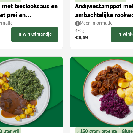
et met bieslooksaus en
Andijviestamppot me
et prei en
ambachtelijke rookw
rmatie
Meer informatie
roogde tomaten
470g
In winkelmandje
In win
s:
Product prijs:
€8,69
Glutenvrij
> 150 gram groente
Glute