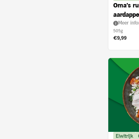
Oma's ru
aardappe
Meer info
505g
Product prij
€9,99
Eiwitrijk