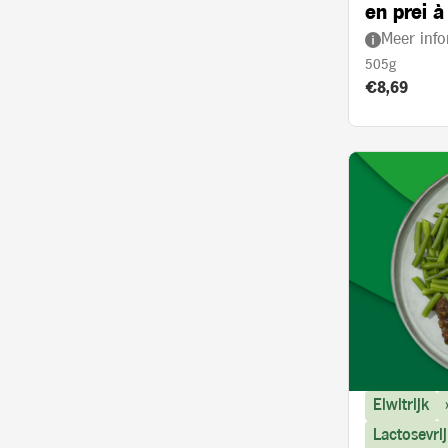
en prei à
Meer info
505g
Product prij
€8,69
Eiwitrijk
Lactosevrij