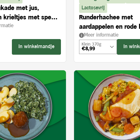
kade met jus,
Lactosevrij
 krieltjes met spek,
Runderhachee met
rmatie
ijvie à la crème
aardappelen en rode 
Meer informatie
appel
Klein 370g
In winkelmandje
In win
€8,99
s: