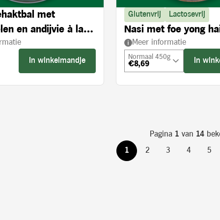
haktbal met
Glutenvrij
Lactosevrij
en en andijvie à la
Nasi met foe yong ha
rmatie
Meer informatie
Normaal 450g
In winkelmandje
In win
€8,69
s:
Pagina
1
van
14
bek
1
2
3
4
5