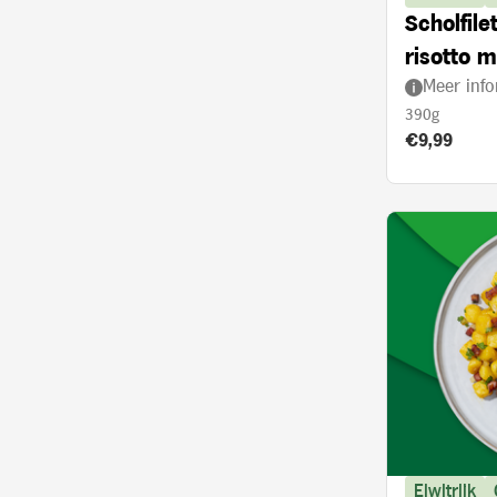
Scholfil
risotto m
Meer info
ovenged
390g
Product prij
€9,99
Eiwitrijk