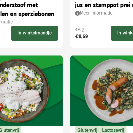
nderstoof met
jus en stamppot prei
Meer informatie
len en sperziebonen
paprika
rmatie
470g
In winkelmandje
In win
s:
Product prijs:
€8,69
Glutenvrij
Glutenvrij
Lactosevrij