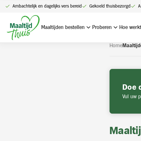
U kunt alleen bestellen me
Ambachtelijk en dagelijks vers bereid
Gekoeld thuisbezorgd
A
Navigatie
overslaan
Maaltijden bestellen
Proberen
Hoe werkt
Home
Maaltijd
Doe 
Vul uw p
Maalti