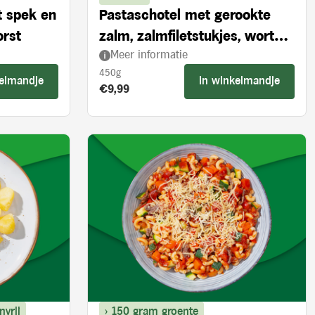
t spek en
Pastaschotel met gerookte
orst
zalm, zalmfiletstukjes, wortel
Meer informatie
en spinazie
450g
kelmandje
In winkelmandje
Product prijs:
€9,99
nvrij
> 150 gram groente