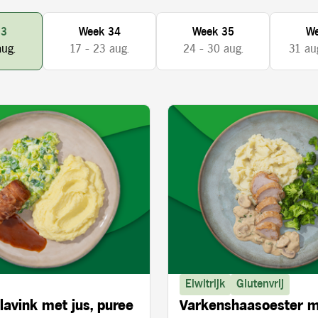
33
Week 34
Week 35
We
aug.
17 - 23 aug.
24 - 30 aug.
31 aug
Eiwitrijk
Glutenvrij
lavink met jus, puree
Varkenshaasoester 