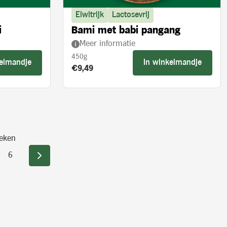
Eiwitrijk
Lactosevrij
i
Bami met babi pangang
Meer informatie
450g
kelmandje
In winkelmandje
Product prijs:
€9,49
eken
6