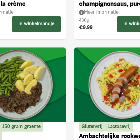
 la crème
champignonsaus, pur
rmatie
Meer informatie
broccoli
430g
In winkelmandje
In win
s:
Product prijs:
€9,99
> 150 gram groente
Glutenvrij
Lactosevrij
Ambachtelijke rookw