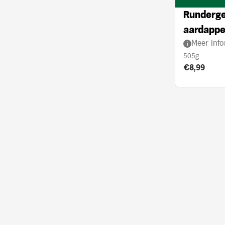
Runderge
aardappel
Meer info
crème
505g
Product prij
€8,99