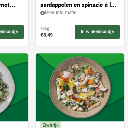
 met
aardappelen en spinazie à la
Meer informatie
crème
485g
kelmandje
In winkelmandje
Product prijs:
€9,49
Eiwitrijk