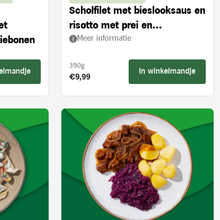
Scholfilet met bieslooksaus en
et
risotto met prei en
Meer informatie
ziebonen
ovengedroogde tomaten
390g
kelmandje
In winkelmandje
Product prijs:
€9,99