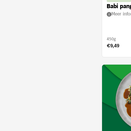
Babi pan
Meer info
450g
Product prij
€9,49