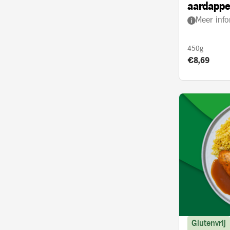
aardappe
Meer info
kerrie en
450g
Product prij
€8,69
Glutenvrij