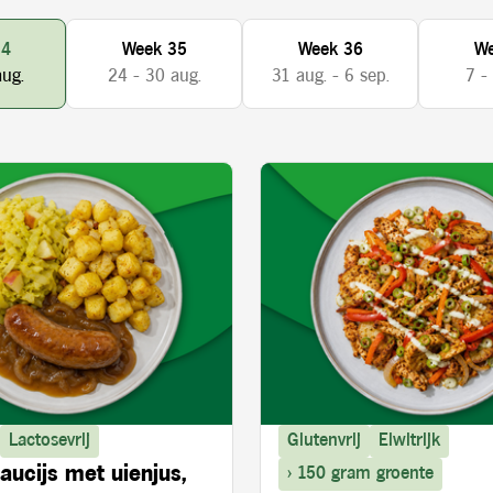
34
Week 35
Week 36
We
aug.
24 - 30 aug.
31 aug. - 6 sep.
7 -
Lactosevrij
Glutenvrij
Eiwitrijk
aucijs met uienjus,
> 150 gram groente