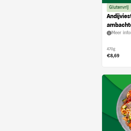
Glutenvrij
Andijvie
ambachte
Meer info
470g
Product prij
€8,69