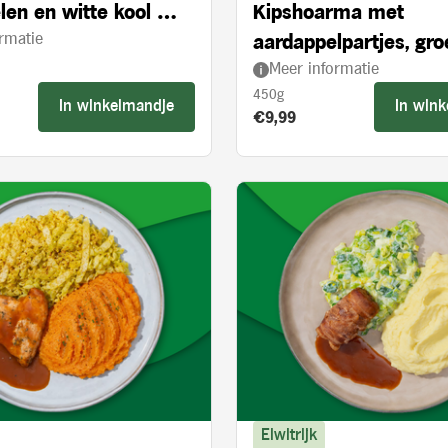
len en witte kool met
Kipshoarma met
rmatie
 appelstukjes
aardappelpartjes, gr
Meer informatie
en knoflooksaus
450g
In winkelmandje
In win
s:
Product prijs:
€9,99
Eiwitrijk