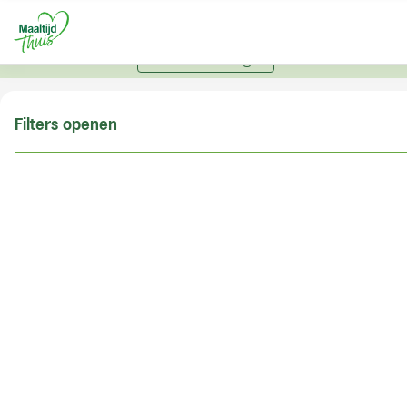
U kunt alleen bestellen met een account. Heeft u nog
geen account? Vraag hier uw account aan.
Account aanvragen
Filters openen
Doe de postcodecheck
Vul uw postcode in om te kunnen zien of wij ook in
uw woonplaats bezorgen!
Postcode
Controleren