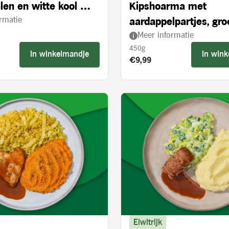
len en witte kool met
Kipshoarma met
rmatie
 appelstukjes
aardappelpartjes, gr
Meer informatie
en knoflooksaus
450g
In winkelmandje
In win
s:
Product prijs:
€9,99
Eiwitrijk