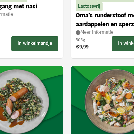
gang met nasi
Lactosevrij
rmatie
Oma's runderstoof m
aardappelen en sper
Meer informatie
505g
In winkelmandje
In win
s:
Product prijs:
€9,99