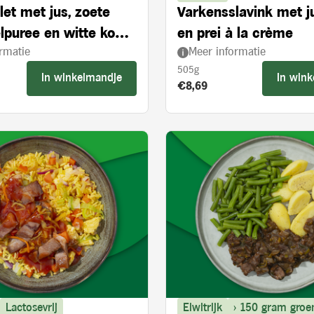
let met jus, zoete
Varkensslavink met j
lpuree en witte kool
en prei à la crème
rmatie
Meer informatie
ie en appelstukjes
505g
In winkelmandje
In win
s:
Product prijs:
€8,69
Lactosevrij
Eiwitrijk
> 150 gram groe