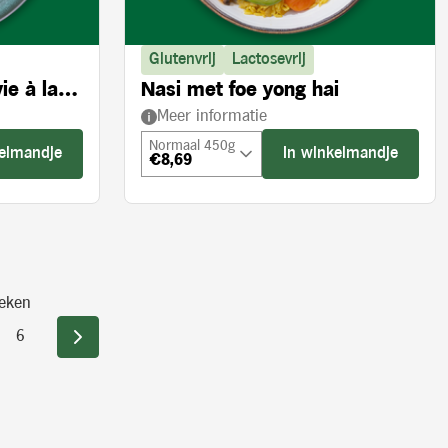
Glutenvrij
Lactosevrij
ie à la
Nasi met foe yong hai
Meer informatie
Normaal 450g
kelmandje
In winkelmandje
€8,69
eken
6