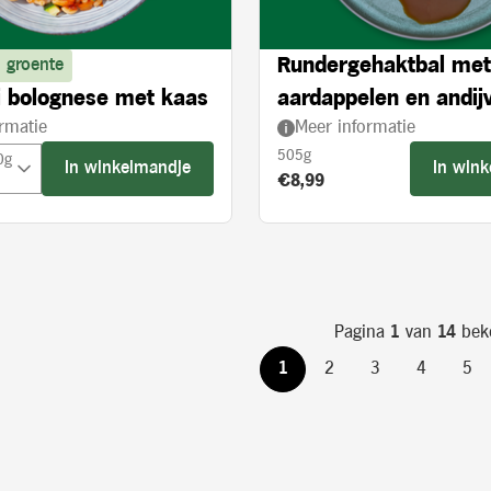
Rundergehaktbal met
 groente
 bolognese met kaas
aardappelen en andijv
rmatie
Meer informatie
crème
505g
0g
In winkelmandje
In win
Product prijs:
€8,99
Pagina
1
van
14
bek
1
2
3
4
5