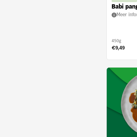
Babi pan
Meer info
450g
Product prij
€9,49