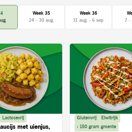
34
Week 35
Week 36
We
aug.
24 - 30 aug.
31 aug. - 6 sep.
7 -
Lactosevrij
Glutenvrij
Eiwitrijk
aucijs met uienjus,
> 150 gram groente