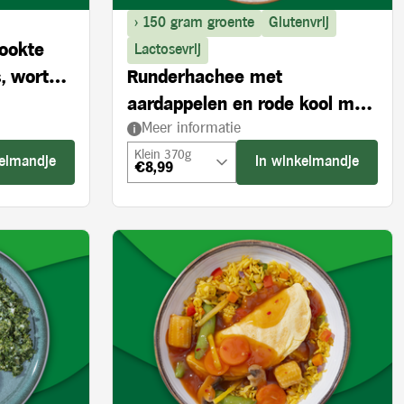
> 150 gram groente
Glutenvrij
rookte
Lactosevrij
, wortel
Runderhachee met
aardappelen en rode kool met
Meer informatie
appel
Klein 370g
kelmandje
In winkelmandje
€8,99