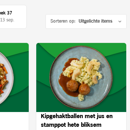
ek 37
 13 sep.
Sorteren op:
Kipgehaktballen met jus en
stamppot hete bliksem