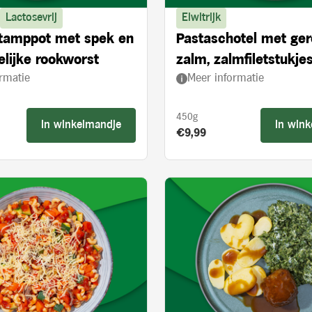
Lactosevrij
Eiwitrijk
stamppot met spek en
Pastaschotel met ge
lijke rookworst
zalm, zalmfiletstukjes
rmatie
Meer informatie
en spinazie
450g
In winkelmandje
In win
s:
Product prijs:
€9,99