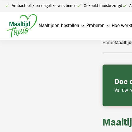
U kunt alleen bestellen me
Ambachtelijk en dagelijks vers bereid
Gekoeld thuisbezorgd
A
Navigatie
overslaan
Maaltijden bestellen
Proberen
Hoe werkt
Home
Maaltijd
Doe 
Vul uw p
Maalti