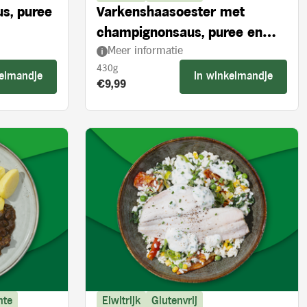
us, puree
Varkenshaasoester met
champignonsaus, puree en
Meer informatie
broccoli
430g
kelmandje
In winkelmandje
Product prijs:
€9,99
nte
Eiwitrijk
Glutenvrij