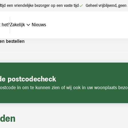
t een account. Heeft u nog geen account? Vraag hier uw account
ltijd een vriendelijke bezorger op een vaste tijd
Geheel vrijblijvend, ge
 het?
Zakelijk
Nieuws
en bestellen
de postcodecheck
ostcode in om te kunnen zien of wij ook in uw woonplaats bezo
jden