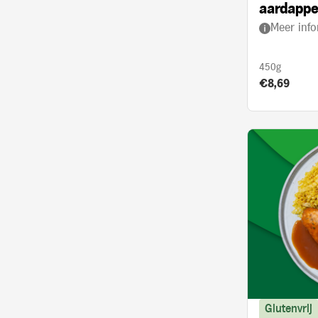
aardappe
Meer info
kerrie en
450g
Product prij
€8,69
Glutenvrij