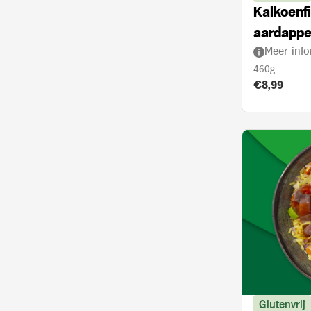
Kalkoenfi
aardappe
Meer info
met kerr
460g
Product prij
€8,99
Glutenvrij