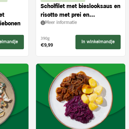
Scholfilet met bieslooksaus en
et
risotto met prei en
Meer informatie
ziebonen
ovengedroogde tomaten
390g
kelmandje
In winkelmandje
Product prijs:
€9,99