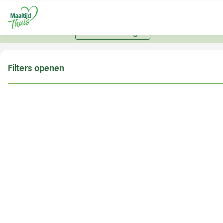
U kunt alleen bestellen met een account. Heeft u nog
geen account? Vraag hier uw account aan.
Account aanvragen
Filters openen
Doe de postcodecheck
Vul uw postcode in om te kunnen zien of wij ook in
uw woonplaats bezorgen!
Postcode
Controleren