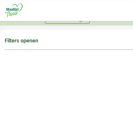
U kunt alleen bestellen met een account. Heeft u nog
geen account? Vraag hier uw account aan.
Account aanvragen
Filters openen
Doe de postcodecheck
Vul uw postcode in om te kunnen zien of wij ook in
uw woonplaats bezorgen!
Postcode
Controleren