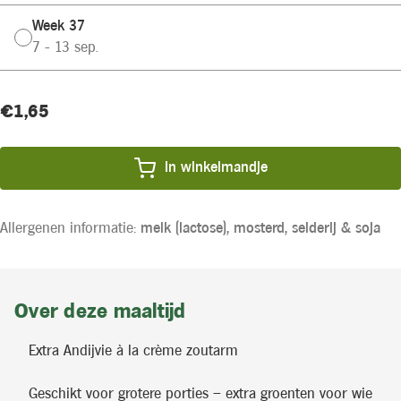
Week 37
7 - 13 sep.
Huidige
Product
€1,65
voorraad:
prijs:
In winkelmandje
Allergenen informatie:
melk (lactose),
mosterd,
selderij &
soja
Over deze maaltijd
Extra Andijvie à la crème zoutarm
Geschikt voor grotere porties – extra groenten voor wie