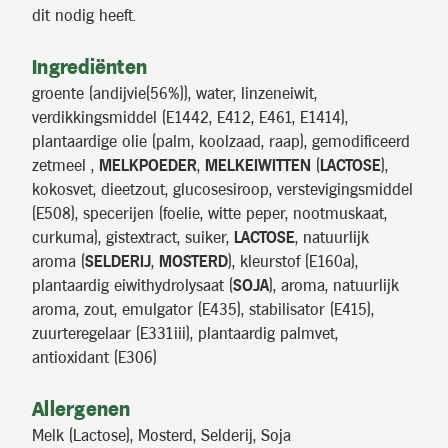
dit nodig heeft.
Ingrediënten
groente (andijvie(56%)), water, linzeneiwit,
verdikkingsmiddel (E1442, E412, E461, E1414),
plantaardige olie (palm, koolzaad, raap), gemodificeerd
zetmeel ,
MELKPOEDER
,
MELKEIWITTEN
(
LACTOSE
),
kokosvet, dieetzout, glucosesiroop, verstevigingsmiddel
(E508), specerijen (foelie, witte peper, nootmuskaat,
curkuma), gistextract, suiker,
LACTOSE
, natuurlijk
aroma (
SELDERIJ
,
MOSTERD
), kleurstof (E160a),
plantaardig eiwithydrolysaat (
SOJA
), aroma, natuurlijk
aroma, zout, emulgator (E435), stabilisator (E415),
zuurteregelaar (E331iii), plantaardig palmvet,
antioxidant (E306)
Allergenen
Melk (Lactose), Mosterd, Selderij, Soja