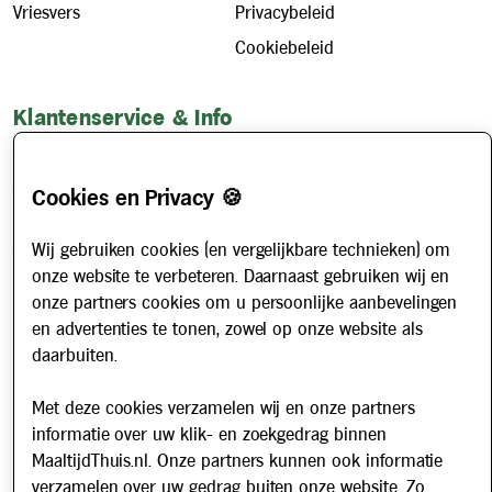
Vriesvers
Privacybeleid
Cookiebeleid
Klantenservice & Info
Hoe werkt het?
Account aanvragen
Cookies en Privacy 🍪
Contact
Wij gebruiken cookies (en vergelijkbare technieken) om
Veelgestelde vragen
onze website te verbeteren. Daarnaast gebruiken wij en
Over ons
onze partners cookies om u persoonlijke aanbevelingen
Werken bij
en advertenties te tonen, zowel op onze website als
daarbuiten.
Nieuws
Met deze cookies verzamelen wij en onze partners
Nieuwsbrief
informatie over uw klik- en zoekgedrag binnen
MaaltijdThuis.nl. Onze partners kunnen ook informatie
Schrijf u in voor onze nieuwsbrief en blijf op de hoogte van
verzamelen over uw gedrag buiten onze website. Zo
updates over Maaltijd Thuis!