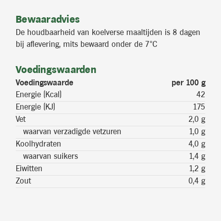
Bewaaradvies
De houdbaarheid van koelverse maaltijden is 8 dagen
bij aflevering, mits bewaard onder de 7°C
Voedingswaarden
Voedingswaarde
per 100 g
Energie (Kcal)
42
Energie (KJ)
175
Vet
2,0 g
waarvan verzadigde vetzuren
1,0 g
Koolhydraten
4,0 g
waarvan suikers
1,4 g
Eiwitten
1,2 g
Zout
0,4 g