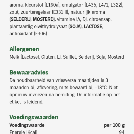
aroma, kleurstof (E160a), emulgator (E435, E471, E322),
zout, zuurteregelaar (E331iii), natuurlijk aroma
(SELDERIJ, MOSTERD),
vitamine (A, D), citroensap,
plantaardig eiwithydrolysaat
(SOJA), LACTOSE,
antioxidant (E306)
Allergenen
Melk (Lactose), Gluten, Ei, Sulfiet, Selderij, Soja, Mosterd
Bewaaradvies
De houdbaarheid van vriesverse maaltijden is 3
maanden bij aflevering, mits bewaard bij -18°C. Niet
opnieuw invriezen na bereiding. De informatie op het
etiket is leidend.
Voedingswaarden
Voedingswaarde
per 100 g
Energie (Kcal)
94