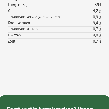
Energie (KJ)
394
Vet
4,2 g
waarvan verzadigde vetzuren
0,9 g
Koolhydraten
9,4 g
waarvan suikers
0,7 g
Eiwitten
4,0 g
Zout
0,7 g