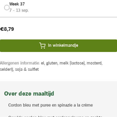
Week 37
7 - 13 sep.
Huidige
Product
€8,79
voorraad:
prijs:
In winkelmandje
Allergenen informatie:
ei,
gluten,
melk (lactose),
mosterd,
selderij,
soja &
sulfiet
Over deze maaltijd
Cordon bleu met puree en spinazie a la crème