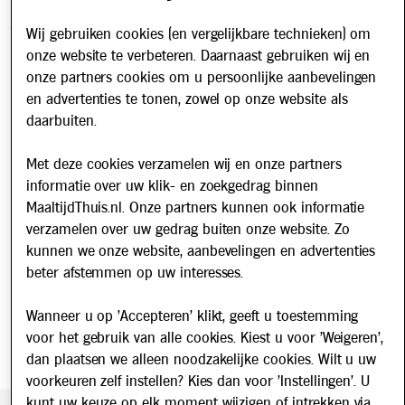
Contact
Veelgestelde vragen
Wij gebruiken cookies (en vergelijkbare technieken) om
onze website te verbeteren. Daarnaast gebruiken wij en
Over ons
onze partners cookies om u persoonlijke aanbevelingen
Werken bij
en advertenties te tonen, zowel op onze website als
Nieuws
daarbuiten.
Met deze cookies verzamelen wij en onze partners
Nieuwsbrief
informatie over uw klik- en zoekgedrag binnen
Schrijf u in voor onze nieuwsbrief en blijf op de hoogte van
MaaltijdThuis.nl. Onze partners kunnen ook informatie
updates over Maaltijd Thuis!
verzamelen over uw gedrag buiten onze website. Zo
E-mailadres
kunnen we onze website, aanbevelingen en advertenties
beter afstemmen op uw interesses.
Wanneer u op 'Accepteren' klikt, geeft u toestemming
voor het gebruik van alle cookies. Kiest u voor 'Weigeren',
dan plaatsen we alleen noodzakelijke cookies. Wilt u uw
voorkeuren zelf instellen? Kies dan voor 'Instellingen'. U
kunt uw keuze op elk moment wijzigen of intrekken via