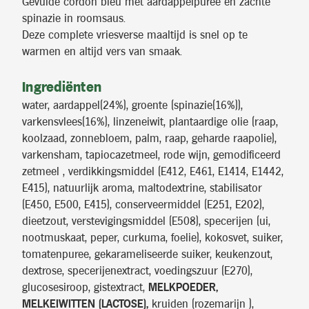
Gevulde cordon bleu met aardappelpuree en zachte
spinazie in roomsaus.
Deze complete vriesverse maaltijd is snel op te
warmen en altijd vers van smaak.
Ingrediënten
water, aardappel(24%), groente (spinazie(16%)),
varkensvlees(16%), linzeneiwit, plantaardige olie (raap,
koolzaad, zonnebloem, palm, raap, geharde raapolie),
varkensham, tapiocazetmeel, rode wijn, gemodificeerd
zetmeel , verdikkingsmiddel (E412, E461, E1414, E1442,
E415), natuurlijk aroma, maltodextrine, stabilisator
(E450, E500, E415), conserveermiddel (E251, E202),
dieetzout, verstevigingsmiddel (E508), specerijen (ui,
nootmuskaat, peper, curkuma, foelie), kokosvet, suiker,
tomatenpuree, gekarameliseerde suiker, keukenzout,
dextrose, specerijenextract, voedingszuur (E270),
glucosesiroop, gistextract,
MELKPOEDER,
MELKEIWITTEN (LACTOSE),
kruiden (rozemarijn ),