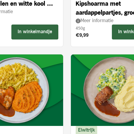
len en witte kool met
Kipshoarma met
rmatie
 appelstukjes
aardappelpartjes, gr
Meer informatie
en knoflooksaus
450g
In winkelmandje
In win
s:
Product prijs:
€9,99
Eiwitrijk