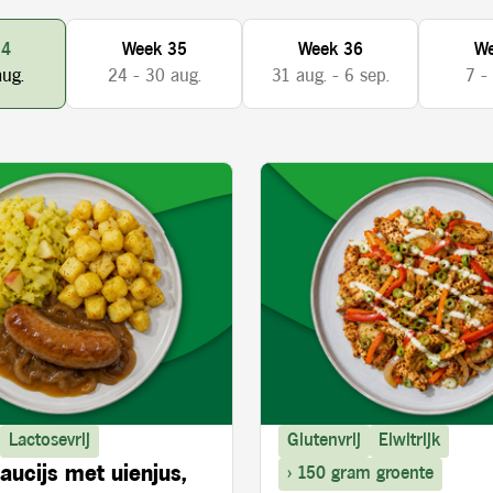
34
Week 35
Week 36
We
aug.
24 - 30 aug.
31 aug. - 6 sep.
7 -
Lactosevrij
Glutenvrij
Eiwitrijk
aucijs met uienjus,
> 150 gram groente