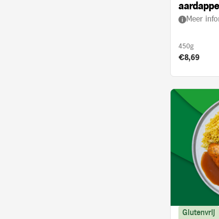
aardappe
Meer info
kerrie en
450g
Product prij
€8,69
Glutenvrij