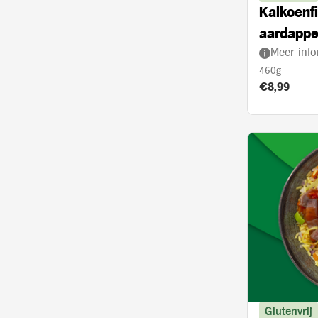
Kalkoenfi
aardappe
Meer info
met kerr
460g
Product prij
€8,99
Glutenvrij