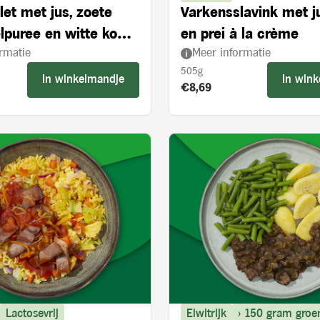
let met jus, zoete
Varkensslavink met j
lpuree en witte kool
en prei à la crème
rmatie
Meer informatie
ie en appelstukjes
505g
In winkelmandje
In win
s:
Product prijs:
€8,69
Lactosevrij
Eiwitrijk
> 150 gram groe