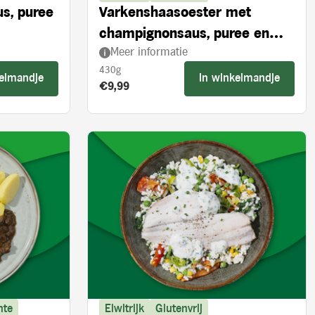
us, puree
Varkenshaasoester met
champignonsaus, puree en
Meer informatie
broccoli
430g
kelmandje
In winkelmandje
Product prijs:
€9,99
nte
Eiwitrijk
Glutenvrij