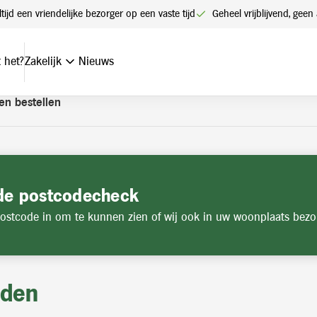
t een account. Heeft u nog geen account? Vraag hier uw account
ltijd een vriendelijke bezorger op een vaste tijd
Geheel vrijblijvend, ge
 het?
Zakelijk
Nieuws
en bestellen
de postcodecheck
ostcode in om te kunnen zien of wij ook in uw woonplaats bezo
jden