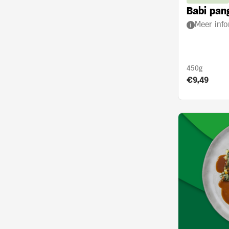
Babi pan
Meer info
450g
Product prij
€9,49