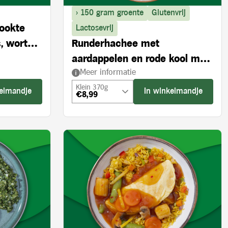
> 150 gram groente
Glutenvrij
rookte
Lactosevrij
, wortel
Runderhachee met
aardappelen en rode kool met
Meer informatie
appel
Klein 370g
kelmandje
In winkelmandje
€8,99