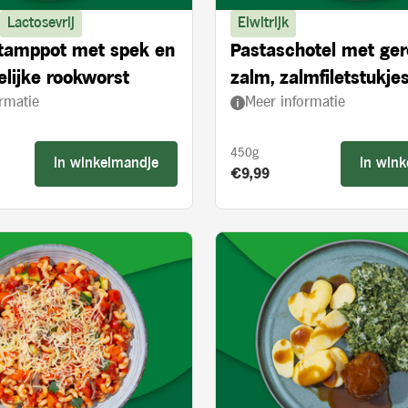
Lactosevrij
Eiwitrijk
stamppot met spek en
Pastaschotel met ge
lijke rookworst
zalm, zalmfiletstukjes
rmatie
Meer informatie
en spinazie
450g
In winkelmandje
In win
s:
Product prijs:
€9,99