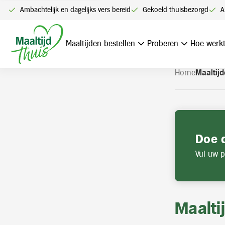
U kunt alleen bestellen me
Ambachtelijk en dagelijks vers bereid
Gekoeld thuisbezorgd
A
Navigatie
overslaan
Maaltijden bestellen
Proberen
Hoe werkt
Home
Maaltijd
Doe 
Vul uw p
Maalti