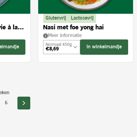
Glutenvrij
Lactosevrij
ie à la
Nasi met foe yong hai
Meer informatie
Normaal 450g
kelmandje
In winkelmandje
€8,69
eken
6