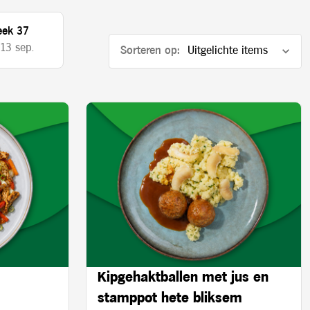
ek 37
 13 sep.
Sorteren op:
Kipgehaktballen met jus en
stamppot hete bliksem