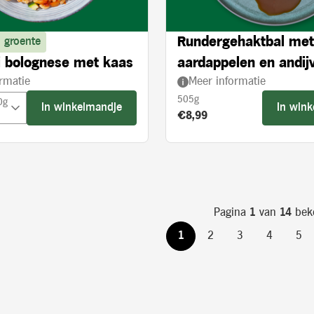
Rundergehaktbal met
 groente
 bolognese met kaas
aardappelen en andijv
rmatie
Meer informatie
crème
505g
0g
In winkelmandje
In win
Product prijs:
€8,99
Pagina
1
van
14
bek
1
2
3
4
5