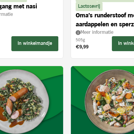
gang met nasi
Lactosevrij
rmatie
Oma's runderstoof m
aardappelen en sper
Meer informatie
505g
In winkelmandje
In win
s:
Product prijs:
€9,99