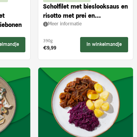
Scholfilet met bieslooksaus en
et
risotto met prei en
Meer informatie
ziebonen
ovengedroogde tomaten
390g
kelmandje
In winkelmandje
Product prijs:
€9,99