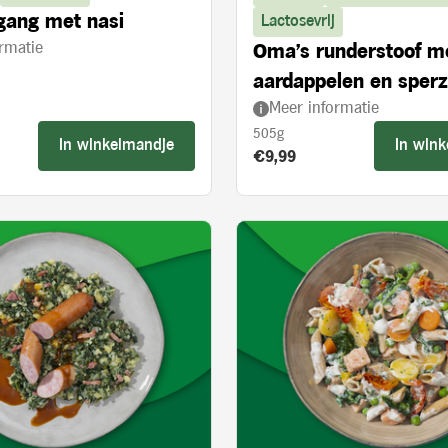
gang met nasi
Lactosevrij
rmatie
Oma's runderstoof m
aardappelen en sper
Meer informatie
505g
In winkelmandje
In win
s:
Product prijs:
€9,99