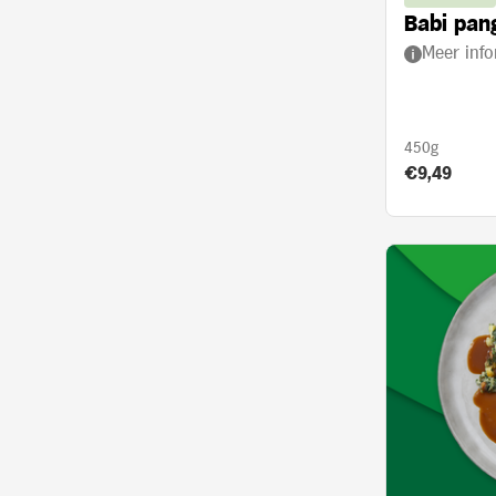
Babi pan
Meer info
450g
Product prij
€9,49