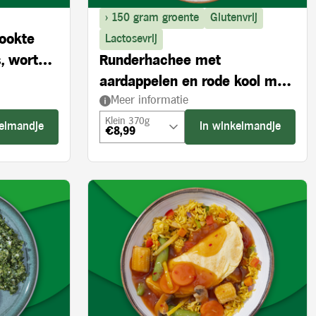
> 150 gram groente
Glutenvrij
rookte
Lactosevrij
, wortel
Runderhachee met
aardappelen en rode kool met
Meer informatie
appel
Klein 370g
kelmandje
In winkelmandje
€8,99