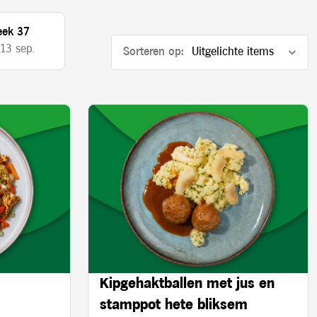
ek 37
 13 sep.
Sorteren op:
Kipgehaktballen met jus en
stamppot hete bliksem