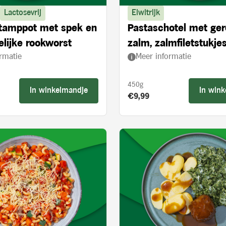
Lactosevrij
Eiwitrijk
stamppot met spek en
Pastaschotel met ge
lijke rookworst
zalm, zalmfiletstukjes
rmatie
Meer informatie
en spinazie
450g
In winkelmandje
In win
s:
Product prijs:
€9,99