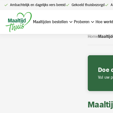
U kunt alleen bestellen me
Ambachtelijk en dagelijks vers bereid
Gekoeld thuisbezorgd
A
Navigatie
overslaan
Maaltijden bestellen
Proberen
Hoe werkt
Home
Maaltijd
Doe 
Vul uw p
Maalti