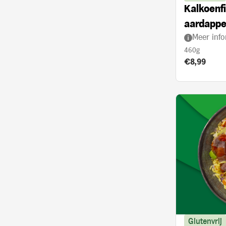
Kalkoenfi
aardappe
Meer info
met kerr
460g
Product prij
€8,99
Glutenvrij