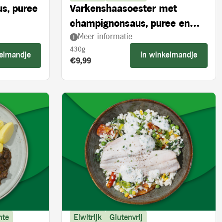
us, puree
Varkenshaasoester met
champignonsaus, puree en
Meer informatie
broccoli
430g
kelmandje
In winkelmandje
Product prijs:
€9,99
nte
Eiwitrijk
Glutenvrij