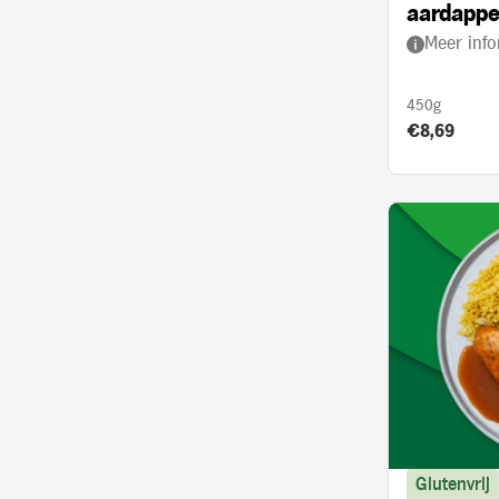
aardappe
Meer info
kerrie en
450g
Product prij
€8,69
Glutenvrij