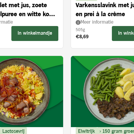
let met jus, zoete
Varkensslavink met j
lpuree en witte kool
en prei à la crème
rmatie
Meer informatie
ie en appelstukjes
505g
In winkelmandje
In win
s:
Product prijs:
€8,69
Lactosevrij
Eiwitrijk
> 150 gram groe