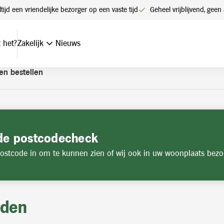
t een account. Heeft u nog geen account? Vraag hier uw account
ltijd een vriendelijke bezorger op een vaste tijd
Geheel vrijblijvend, ge
 het?
Zakelijk
Nieuws
en bestellen
de postcodecheck
ostcode in om te kunnen zien of wij ook in uw woonplaats bezo
jden