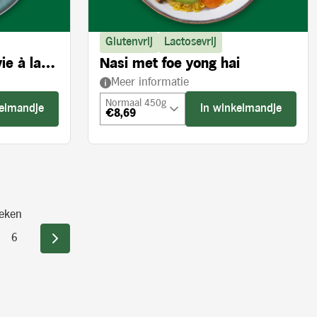
Glutenvrij
Lactosevrij
ie à la
Nasi met foe yong hai
Meer informatie
Normaal 450g
kelmandje
In winkelmandje
€8,69
eken
6