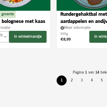
Rundergehaktbal met
 groente
 bolognese met kaas
aardappelen en andijv
rmatie
Meer informatie
crème
505g
0g
In winkelmandje
In win
Product prijs:
€8,99
Pagina
1
van
14
bek
1
2
3
4
5