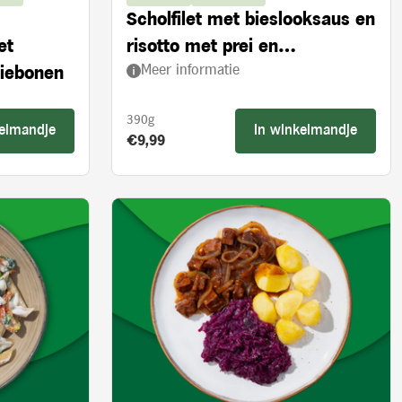
Scholfilet met bieslooksaus en
et
risotto met prei en
Meer informatie
ziebonen
ovengedroogde tomaten
390g
kelmandje
In winkelmandje
Product prijs:
€9,99