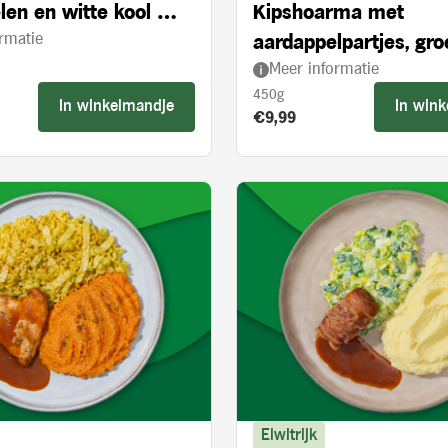
len en witte kool met
Kipshoarma met
rmatie
 appelstukjes
aardappelpartjes, gr
Meer informatie
en knoflooksaus
450g
In winkelmandje
In win
s:
Product prijs:
€9,99
Eiwitrijk