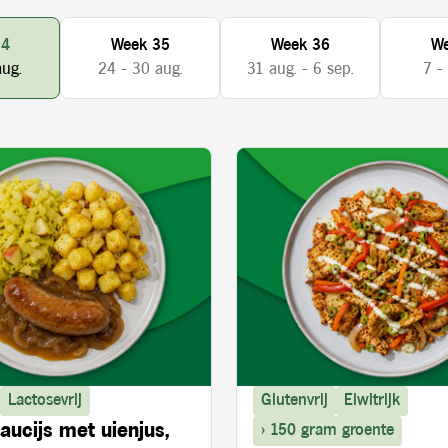
34
Week 35
Week 36
We
aug.
24 - 30 aug.
31 aug. - 6 sep.
7 -
Lactosevrij
Glutenvrij
Eiwitrijk
aucijs met uienjus,
> 150 gram groente