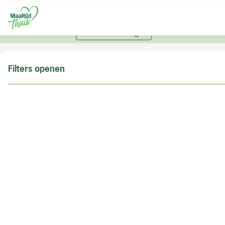
U kunt alleen bestellen met een account. Heeft u nog
geen account? Vraag hier uw account aan.
Account aanvragen
Filters openen
Doe de postcodecheck
Vul uw postcode in om te kunnen zien of wij ook in
uw woonplaats bezorgen!
Postcode
Controleren