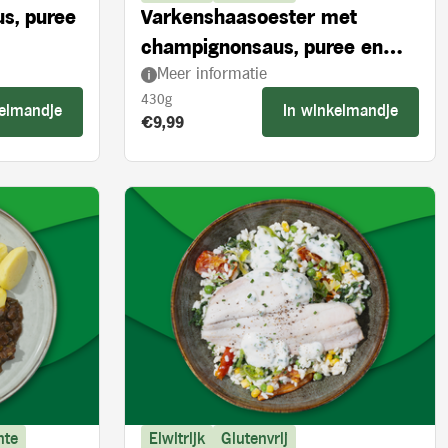
us, puree
Varkenshaasoester met
champignonsaus, puree en
Meer informatie
broccoli
430g
kelmandje
In winkelmandje
Product prijs:
€9,99
nte
Eiwitrijk
Glutenvrij