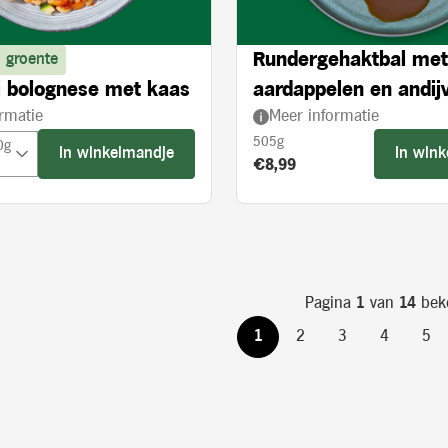
Rundergehaktbal met
 groente
 bolognese met kaas
aardappelen en andijv
rmatie
Meer informatie
crème
505g
0g
In winkelmandje
In win
Product prijs:
€8,99
Pagina
1
van
14
bek
1
2
3
4
5