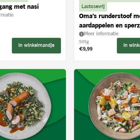
gang met nasi
Lactosevrij
rmatie
Oma's runderstoof m
aardappelen en sper
Meer informatie
505g
In winkelmandje
In win
s:
Product prijs:
€9,99