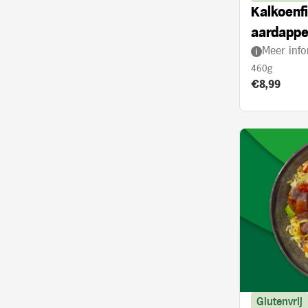
Kalkoenfi
aardappe
Meer info
met kerr
460g
Product prij
€8,99
Glutenvrij