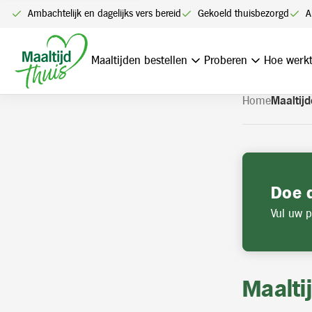
U kunt alleen bestellen me
Ambachtelijk en dagelijks vers bereid
Gekoeld thuisbezorgd
A
Navigatie
overslaan
Maaltijden bestellen
Proberen
Hoe werkt
Home
Maaltijd
Doe 
Vul uw p
Maalti