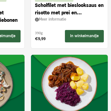
Scholfilet met bieslooksaus en
et
risotto met prei en
Meer informatie
ziebonen
ovengedroogde tomaten
390g
kelmandje
In winkelmandje
Product prijs:
€9,99