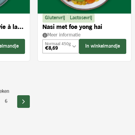
Glutenvrij
Lactosevrij
ie à la
Nasi met foe yong hai
Meer informatie
Normaal 450g
kelmandje
In winkelmandje
€8,69
eken
6