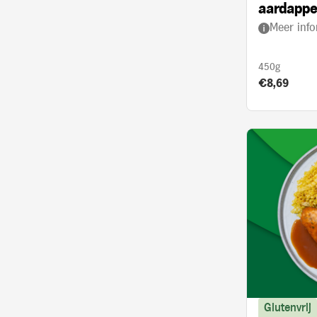
aardappe
Meer info
kerrie en
450g
Product prij
€8,69
Glutenvrij