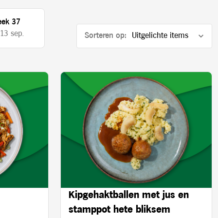
ek 37
 13 sep.
Sorteren op:
Kipgehaktballen met jus en
stamppot hete bliksem