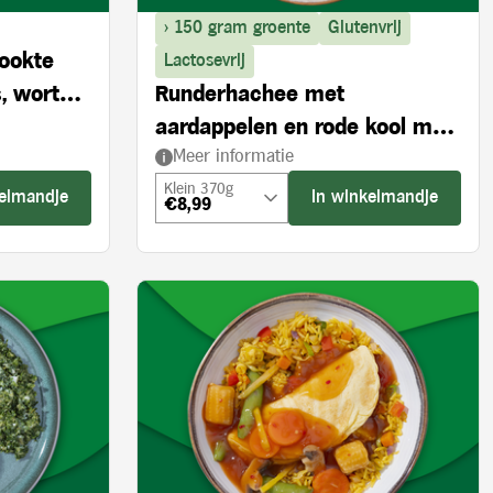
> 150 gram groente
Glutenvrij
rookte
Lactosevrij
, wortel
Runderhachee met
aardappelen en rode kool met
Meer informatie
appel
Klein 370g
kelmandje
In winkelmandje
€8,99