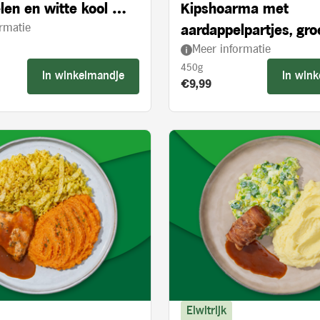
len en witte kool met
Kipshoarma met
rmatie
 appelstukjes
aardappelpartjes, gr
Meer informatie
en knoflooksaus
450g
In winkelmandje
In win
s:
Product prijs:
€9,99
Eiwitrijk