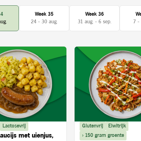
34
Week 35
Week 36
We
aug.
24 - 30 aug.
31 aug. - 6 sep.
7 -
Lactosevrij
Glutenvrij
Eiwitrijk
aucijs met uienjus,
> 150 gram groente