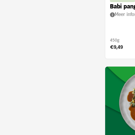
Babi pan
Meer info
450g
Product prij
€9,49