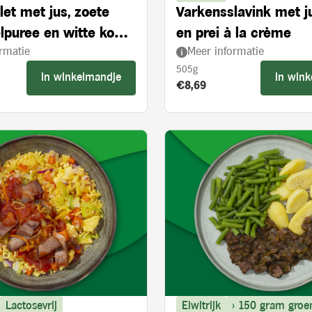
let met jus, zoete
Varkensslavink met j
lpuree en witte kool
en prei à la crème
rmatie
Meer informatie
ie en appelstukjes
505g
In winkelmandje
In win
s:
Product prijs:
€8,69
Lactosevrij
Eiwitrijk
> 150 gram groe