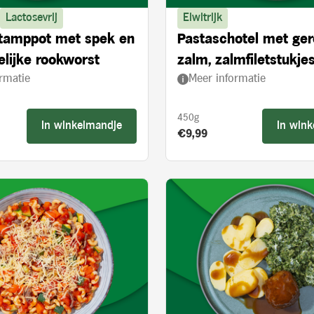
Lactosevrij
Eiwitrijk
stamppot met spek en
Pastaschotel met ge
lijke rookworst
zalm, zalmfiletstukjes
rmatie
Meer informatie
en spinazie
450g
In winkelmandje
In win
s:
Product prijs:
€9,99