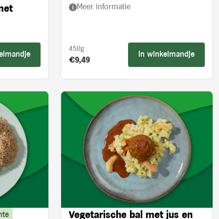
Meer informatie
met
450g
kelmandje
In winkelmandje
Product prijs:
€9,49
Vegetarische bal met jus en
nte