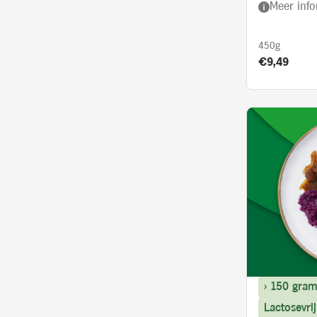
Meer info
450g
Product prij
€9,49
> 150 gram
Lactosevrij