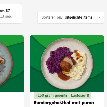
ek 37
 13 sep.
Sorteren op:
l
> 150 gram groente
Lactosevrij
Rundergehaktbal met puree