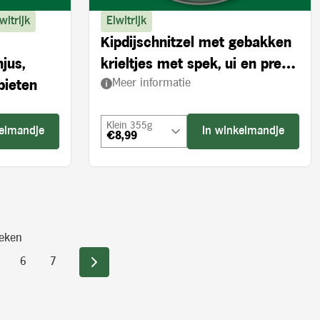
witrijk
Eiwitrijk
Kipdijschnitzel met gebakken
njus,
krieltjes met spek, ui en prei à
Meer informatie
bieten
la crème
Klein 355g
kelmandje
In winkelmandje
€8,99
eken
6
7