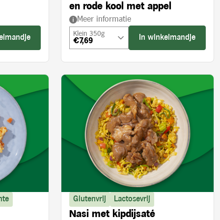
en rode kool met appel
Meer informatie
Klein 350g
kelmandje
In winkelmandje
€7,69
nte
Glutenvrij
Lactosevrij
Nasi met kipdijsaté