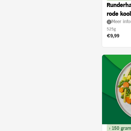
Runderha
rode koo
Meer info
525g
Product prij
€9,99
> 150 gram