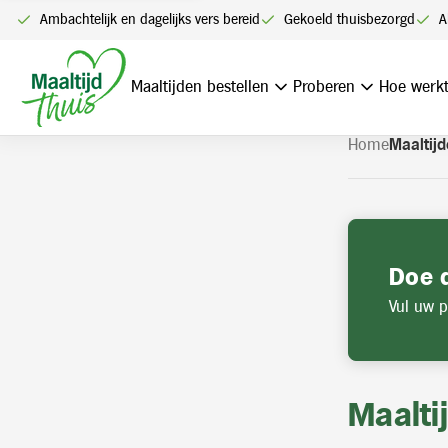
U kunt alleen bestellen me
Ambachtelijk en dagelijks vers bereid
Gekoeld thuisbezorgd
A
Navigatie
overslaan
Maaltijden bestellen
Proberen
Hoe werkt
Home
Maaltijd
Doe 
Vul uw p
Maalti