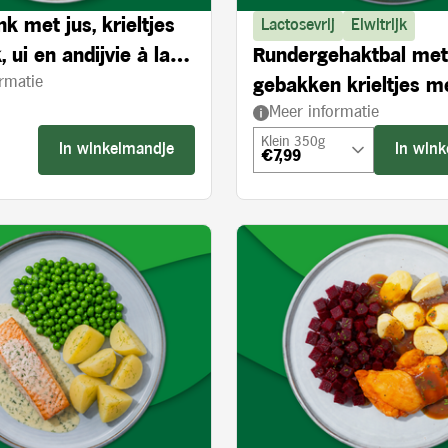
k met jus, krieltjes
Lactosevrij
Eiwitrijk
 ui en andijvie à la
Rundergehaktbal met 
rmatie
gebakken krieltjes m
Meer informatie
ui en bloemkool
Klein 350g
In winkelmandje
In win
€7,99
s: