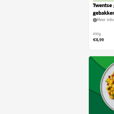
Twentse 
gebakken
Meer info
en geme
490g
Product prij
€8,99