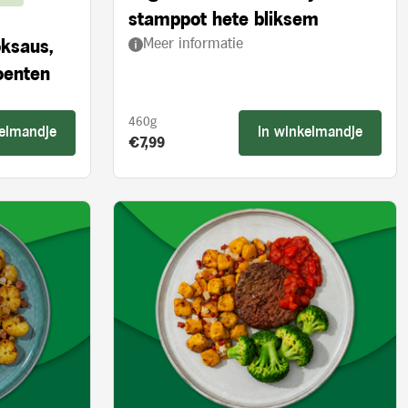
stamppot hete bliksem
Meer informatie
oksaus,
oenten
460g
kelmandje
In winkelmandje
Product prijs:
€7,99