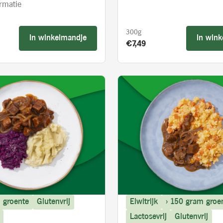
rmatie
300g
In winkelmandje
In win
s:
Product prijs:
€7,49
 groente
Glutenvrij
Eiwitrijk
> 150 gram groe
Lactosevrij
Glutenvrij