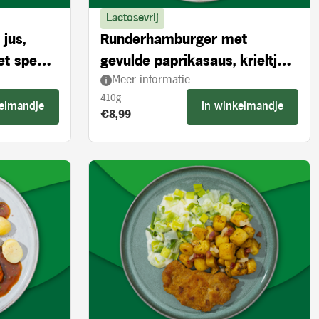
Lactosevrij
jus,
Runderhamburger met
et spek,
gevulde paprikasaus, krieltjes
Meer informatie
met spek, ui en broccoli
410g
kelmandje
In winkelmandje
Product prijs:
€8,99