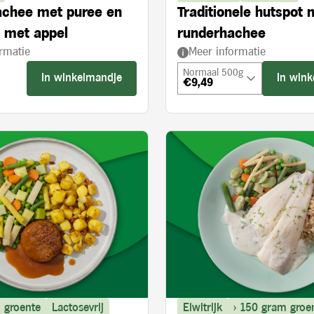
chee met puree en
Traditionele hutspot 
l met appel
runderhachee
rmatie
Meer informatie
Normaal 500g
In winkelmandje
In win
€9,49
s:
 groente
Lactosevrij
Eiwitrijk
> 150 gram groe