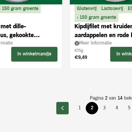
> 150 gram groente
Glutenvrij
Lactosevrij
Ei
> 150 gram groente
 met dille-
Kipdijfilet met kruide
aus, gekookte
aardappelen en rode 
rmatie
Meer informatie
len en doperwten
475g
In winkelmandje
In win
s:
Product prijs:
€9,49
Pagina
2
van
14
bek
1
2
3
4
5