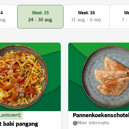
34
Week 35
Week 36
We
aug.
24 - 30 aug.
31 aug. - 6 sep.
7 -
Pannenkoekenschote
Lactosevrij
Meer informatie
 babi pangang