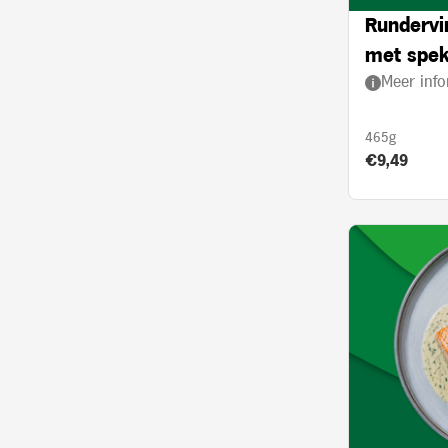
Rundervin
met spek,
Meer info
crème
465g
Product prij
€9,49