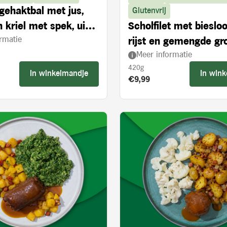
gehaktbal met jus,
Glutenvrij
 kriel met spek, ui
Scholfilet met bieslo
rmatie
ngde groenten
rijst en gemengde gr
Meer informatie
420g
In winkelmandje
In win
s:
Product prijs:
€9,99