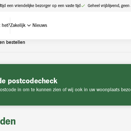
t een account. Heeft u nog geen account? Vraag hier uw account
ltijd een vriendelijke bezorger op een vaste tijd
Geheel vrijblijvend, ge
 het?
Zakelijk
Nieuws
en bestellen
de postcodecheck
ostcode in om te kunnen zien of wij ook in uw woonplaats bezo
jden