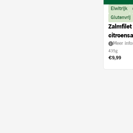
Eiwitrijk
Glutenvrij
Zalmfilet
citroens
Meer info
aardappe
435g
Product prij
€9,99