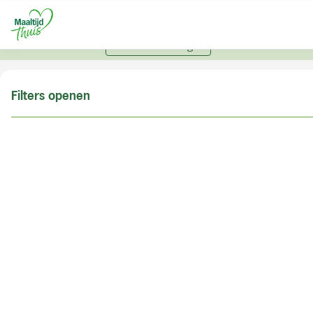
U kunt alleen bestellen met een account. Heeft u nog
geen account? Vraag hier uw account aan.
Account aanvragen
Filters openen
Doe de postcodecheck
Vul uw postcode in om te kunnen zien of wij ook in
uw woonplaats bezorgen!
Postcode
Controleren