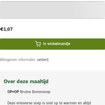
Huidige
Actieprijs
€1,07
voorraad:
In winkelmandje
Allergenen informatie:
selderij
Over deze maaltijd
OP=OP
Bruine Bonensoep
Deze vriesverse soep is snel op te warmen en altijd