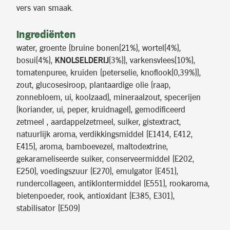
vers van smaak.
Ingrediënten
water, groente (bruine bonen(21%), wortel(4%),
bosui(4%),
KNOLSELDERIJ
(3%)), varkensvlees(10%),
tomatenpuree, kruiden (peterselie, knoflook(0,39%)),
zout, glucosesiroop, plantaardige olie (raap,
zonnebloem, ui, koolzaad), mineraalzout, specerijen
(koriander, ui, peper, kruidnagel), gemodificeerd
zetmeel , aardappelzetmeel, suiker, gistextract,
natuurlijk aroma, verdikkingsmiddel (E1414, E412,
E415), aroma, bamboevezel, maltodextrine,
gekarameliseerde suiker, conserveermiddel (E202,
E250), voedingszuur (E270), emulgator (E451),
rundercollageen, antiklontermiddel (E551), rookaroma,
bietenpoeder, rook, antioxidant (E385, E301),
stabilisator (E509)