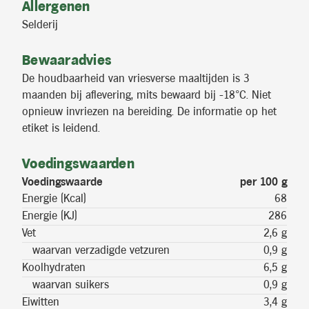
Allergenen
Selderij
Bewaaradvies
De houdbaarheid van vriesverse maaltijden is 3
maanden bij aflevering, mits bewaard bij -18°C. Niet
opnieuw invriezen na bereiding. De informatie op het
etiket is leidend.
Voedingswaarden
Voedingswaarde
per 100 g
Energie (Kcal)
68
Energie (KJ)
286
Vet
2,6 g
waarvan verzadigde vetzuren
0,9 g
Koolhydraten
6,5 g
waarvan suikers
0,9 g
Eiwitten
3,4 g