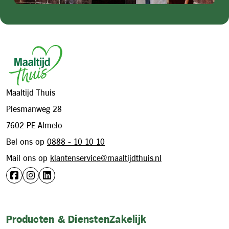
Footer
Maaltijd Thuis
Plesmanweg 28
7602 PE Almelo
Bel ons op
0888 - 10 10 10
Mail ons op
klantenservice@maaltijdthuis.nl
Producten & Diensten
Zakelijk