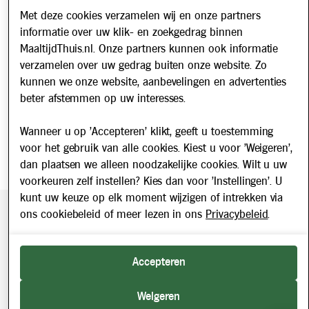
Met deze cookies verzamelen wij en onze partners
Nieuwsbrief
informatie over uw klik- en zoekgedrag binnen
Schrijf u in voor onze nieuwsbrief en blijf op de hoogte van
MaaltijdThuis.nl. Onze partners kunnen ook informatie
updates over Maaltijd Thuis!
verzamelen over uw gedrag buiten onze website. Zo
E-mailadres
kunnen we onze website, aanbevelingen en advertenties
beter afstemmen op uw interesses.
Wanneer u op 'Accepteren' klikt, geeft u toestemming
voor het gebruik van alle cookies. Kiest u voor 'Weigeren',
dan plaatsen we alleen noodzakelijke cookies. Wilt u uw
voorkeuren zelf instellen? Kies dan voor 'Instellingen'. U
kunt uw keuze op elk moment wijzigen of intrekken via
ons cookiebeleid of meer lezen in ons
Privacybeleid
.
Beveiligde betaling middels SEPA incasso. Getoonde prijzen
zijn inclusief BTW.
2026 © Maaltijd Thuis. Alle rechten voorbehouden.
Accepteren
Weigeren