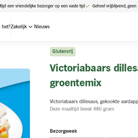
ltijd een vriendelijke bezorger op een vaste tijd
Geheel vrijblijvend, ge
temix
 het?
Zakelijk
Nieuws
Glutenvrij
Victoriabaars dill
groentemix
Victoriabaars dillesaus, gekookte aardap
Deze maaltijd bevat 480 gram
Bezorgweek