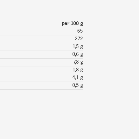
per 100 g
65
272
1,5 g
0,6 g
7,8 g
1,8 g
4,1 g
0,5 g