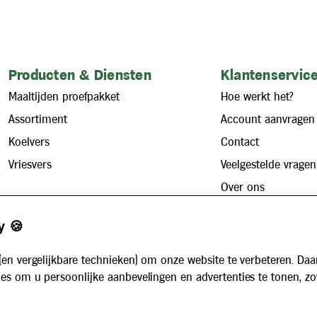
Producten & Diensten
Klantenservice
Maaltijden proefpakket
Hoe werkt het?
Assortiment
Account aanvragen
Koelvers
Contact
Vriesvers
Veelgestelde vragen
Over ons
Zakelijk
Werken bij
y 🍪
Maaltijdservice voor bedrijven
Nieuws
Voor instellingen
(en vergelijkbare technieken) om onze website te verbeteren. Daa
Algemene voorwaarden
es om u persoonlijke aanbevelingen en advertenties te tonen, z
Privacybeleid