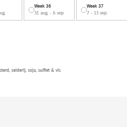
Week 36
Week 37
ug.
31 aug. - 6 sep.
7 - 13 sep.
terd,
selderij,
soja,
sulfiet &
vis