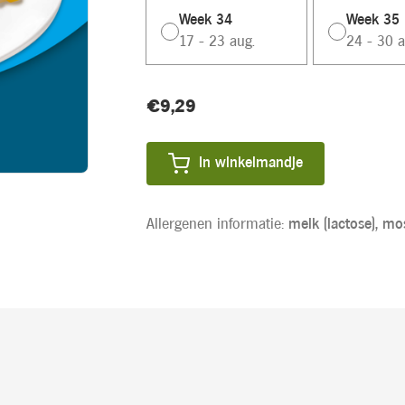
Week 34
Week 35
17 - 23 aug.
24 - 30 a
Huidige
€9,29
Product
voorraad:
prijs:
In winkelmandje
Allergenen informatie:
melk (lactose),
mos