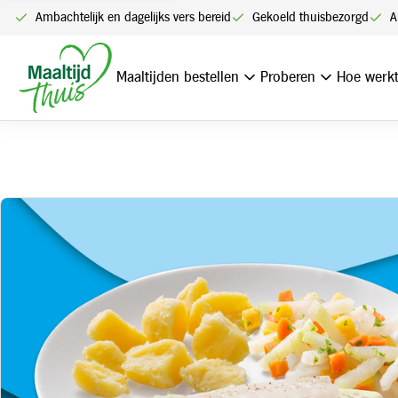
Ambachtelijk en dagelijks vers bereid
Gekoeld thuisbezorgd
A
Home
Victoriabaars dillesaus, gekookte aardappelen en groen
Maaltijden bestellen
Proberen
Hoe werkt