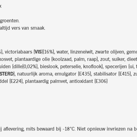
x
 groenten.
ltijd vers van smaak.
, victoriabaars (
VIS
)(16%), water, linzeneiwit, zwarte olijven, ge
osvet, plantaardige olie (koolzaad, palm, raap), zout, suiker, diee
ruiden (dille(0,02%), bieslook, peterselie, knoflook), specerijen (ui,
STERD
), natuurlijk aroma, emulgator (E435), stabilisator (E415), z
ddel (E224), plantaardig palmvet, antioxidant (E306)
aflevering, mits bewaard bij -18°C. Niet opnieuw invriezen na be