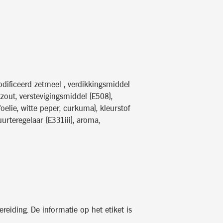
modificeerd zetmeel , verdikkingsmiddel
tzout, verstevigingsmiddel (E508),
 foelie, witte peper, curkuma), kleurstof
uurteregelaar (E331iii), aroma,
reiding. De informatie op het etiket is