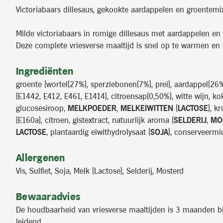
Victoriabaars dillesaus, gekookte aardappelen en groentemi
Milde victoriabaars in romige dillesaus met aardappelen en
Deze complete vriesverse maaltijd is snel op te warmen en a
Ingrediënten
groente (wortel(27%), sperziebonen(7%), prei), aardappel(26%)
(E1442, E412, E461, E1414), citroensap(0,50%), witte wijn, kok
glucosesiroop,
MELKPOEDER
,
MELKEIWITTEN
(
LACTOSE
), k
(E160a), citroen, gistextract, natuurlijk aroma (
SELDERIJ
,
MO
LACTOSE
, plantaardig eiwithydrolysaat (
SOJA
), conserveermi
Allergenen
Vis, Sulfiet, Soja, Melk (Lactose), Selderij, Mosterd
Bewaaradvies
De houdbaarheid van vriesverse maaltijden is 3 maanden bij 
leidend.