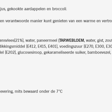
 jus, gekookte aardappelen en broccoli.
 een verantwoorde manier kunt genieten van een warme en vertro
kensvlees(21%), water, paneermeel
(TARWEBLOEM,
water, gist, zout
ikkingsmiddel (E412, E415, E401), voedingszuur (E270, E300, E30
ddel (E202), glucosesiroop, gekarameliseerde suiker, bamboevezel,
levering, mits bewaard onder de 7°C