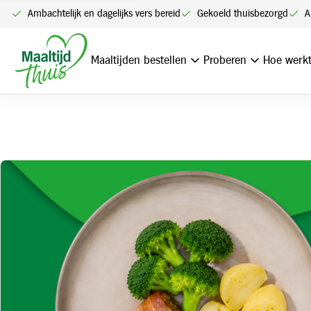
Ambachtelijk en dagelijks vers bereid
Gekoeld thuisbezorgd
A
Home
Varkensslavink met jus, aardappelen en broccoli
Maaltijden bestellen
Proberen
Hoe werkt