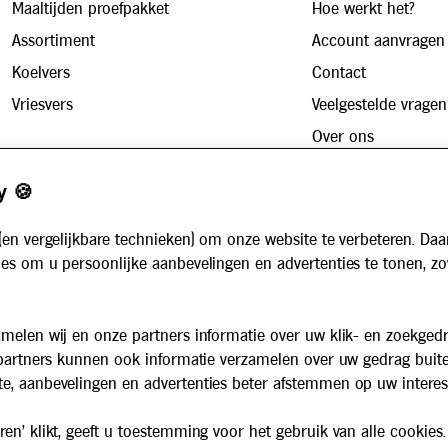
Maaltijden proefpakket
Hoe werkt het?
Assortiment
Account aanvragen
Koelvers
Contact
Vriesvers
Veelgestelde vragen
Over ons
Zakelijk
Werken bij
y 🍪
Maaltijdservice voor bedrijven
Nieuws
Voor instellingen
(en vergelijkbare technieken) om onze website te verbeteren. Daa
Algemene voorwaarden
es om u persoonlijke aanbevelingen en advertenties te tonen, z
Privacybeleid
Cookiebeleid
melen wij en onze partners informatie over uw klik- en zoekged
 partners kunnen ook informatie verzamelen over uw gedrag buit
e, aanbevelingen en advertenties beter afstemmen op uw interes
en' klikt, geeft u toestemming voor het gebruik van alle cookies.