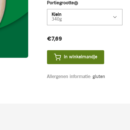
Portiegrootte
Klein
340g
Huidige
€7,69
Product
voorraad:
prijs:
In winkelmandje
Allergenen informatie:
gluten