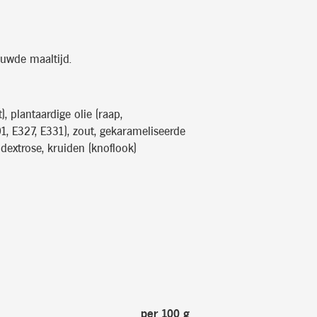
uwde maaltijd.
), plantaardige olie (raap,
1, E327, E331), zout, gekarameliseerde
 dextrose, kruiden (knoflook)
per 100 g