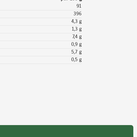
91
396
4,3 g
1,3 g
7,4 g
0,9 g
5,7 g
0,5 g