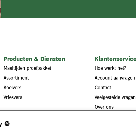
Producten & Diensten
Klantenservice
Maaltijden proefpakket
Hoe werkt het?
Assortiment
Account aanvragen
Koelvers
Contact
Vriesvers
Veelgestelde vragen
Over ons
Zakelijk
Werken bij
y 🍪
Maaltijdservice voor bedrijven
Nieuws
Voor instellingen