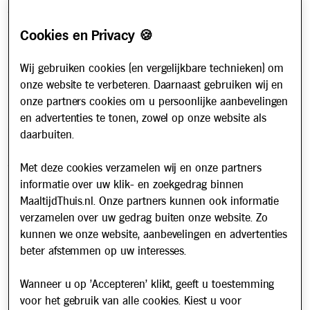
Vriesvers
Privacybeleid
Cookies en Privacy 🍪
Cookiebeleid
Wij gebruiken cookies (en vergelijkbare technieken) om
Klantenservice & Info
onze website te verbeteren. Daarnaast gebruiken wij en
onze partners cookies om u persoonlijke aanbevelingen
Hoe werkt het?
en advertenties te tonen, zowel op onze website als
Account aanvragen
daarbuiten.
Contact
Met deze cookies verzamelen wij en onze partners
Veelgestelde vragen
informatie over uw klik- en zoekgedrag binnen
Over ons
MaaltijdThuis.nl. Onze partners kunnen ook informatie
Werken bij
verzamelen over uw gedrag buiten onze website. Zo
kunnen we onze website, aanbevelingen en advertenties
Nieuws
beter afstemmen op uw interesses.
Nieuwsbrief
Wanneer u op 'Accepteren' klikt, geeft u toestemming
Schrijf u in voor onze nieuwsbrief en blijf op de hoogte van
voor het gebruik van alle cookies. Kiest u voor