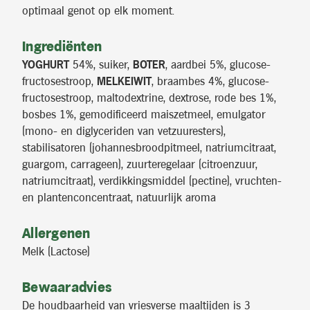
optimaal genot op elk moment.
Ingrediënten
YOGHURT
54%, suiker,
BOTER
, aardbei 5%, glucose-
fructosestroop,
MELKEIWIT
, braambes 4%, glucose-
fructosestroop, maltodextrine, dextrose, rode bes 1%,
bosbes 1%, gemodificeerd maiszetmeel, emulgator
(mono- en diglyceriden van vetzuuresters),
stabilisatoren (johannesbroodpitmeel, natriumcitraat,
guargom, carrageen), zuurteregelaar (citroenzuur,
natriumcitraat), verdikkingsmiddel (pectine), vruchten-
en plantenconcentraat, natuurlijk aroma
Allergenen
Melk (Lactose)
Bewaaradvies
De houdbaarheid van vriesverse maaltijden is 3