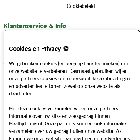
Cookiebeleid
Klantenservice & Info
Hoe werkt het?
Account aanvragen
Cookies en Privacy 🍪
Contact
Wij gebruiken cookies (en vergelijkbare technieken) om
Veelgestelde vragen
onze website te verbeteren. Daarnaast gebruiken wij en
Over ons
onze partners cookies om u persoonlijke aanbevelingen
Werken bij
en advertenties te tonen, zowel op onze website als
daarbuiten.
Nieuws
Met deze cookies verzamelen wij en onze partners
Nieuwsbrief
informatie over uw klik- en zoekgedrag binnen
MaaltijdThuis.nl. Onze partners kunnen ook informatie
Schrijf u in voor onze nieuwsbrief en blijf op de hoogte van
verzamelen over uw gedrag buiten onze website. Zo
updates over Maaltijd Thuis!
kunnen we onze website, aanbevelingen en advertenties
E-mailadres