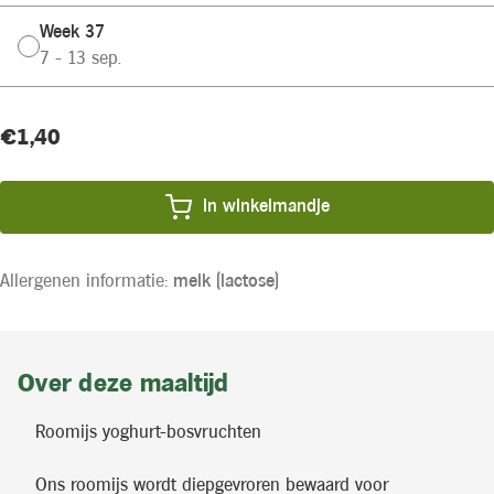
Week 37
7 - 13 sep.
Huidige
Product
€1,40
voorraad:
prijs:
In winkelmandje
Allergenen informatie:
melk (lactose)
Over deze maaltijd
Roomijs yoghurt-bosvruchten
Ons roomijs wordt diepgevroren bewaard voor