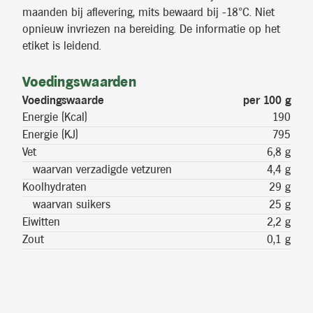
maanden bij aflevering, mits bewaard bij -18°C. Niet
opnieuw invriezen na bereiding. De informatie op het
etiket is leidend.
Voedingswaarden
Voedingswaarde
per 100 g
Energie (Kcal)
190
Energie (KJ)
795
Vet
6,8 g
waarvan verzadigde vetzuren
4,4 g
Koolhydraten
29 g
waarvan suikers
25 g
Eiwitten
2,2 g
Zout
0,1 g