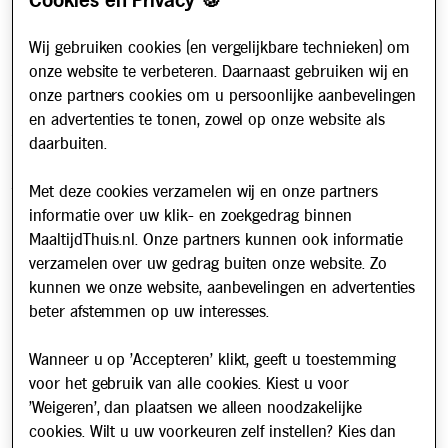
Cookies en Privacy 🍪
Cookiebeleid
Wij gebruiken cookies (en vergelijkbare technieken) om
Klantenservice & Info
onze website te verbeteren. Daarnaast gebruiken wij en
onze partners cookies om u persoonlijke aanbevelingen
Hoe werkt het?
en advertenties te tonen, zowel op onze website als
Account aanvragen
daarbuiten.
Contact
Met deze cookies verzamelen wij en onze partners
Veelgestelde vragen
informatie over uw klik- en zoekgedrag binnen
Over ons
MaaltijdThuis.nl. Onze partners kunnen ook informatie
Werken bij
verzamelen over uw gedrag buiten onze website. Zo
kunnen we onze website, aanbevelingen en advertenties
Nieuws
beter afstemmen op uw interesses.
Nieuwsbrief
Wanneer u op 'Accepteren' klikt, geeft u toestemming
Schrijf u in voor onze nieuwsbrief en blijf op de hoogte van
voor het gebruik van alle cookies. Kiest u voor
updates over Maaltijd Thuis!
'Weigeren', dan plaatsen we alleen noodzakelijke
E-mailadres
cookies. Wilt u uw voorkeuren zelf instellen? Kies dan