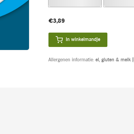
Huidige
€3,89
Actieprijs
voorraad:
In winkelmandje
Allergenen informatie:
ei,
gluten &
melk (