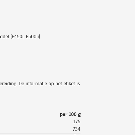
iddel (E450i, E500ii)
reiding. De informatie op het etiket is
per 100 g
175
734