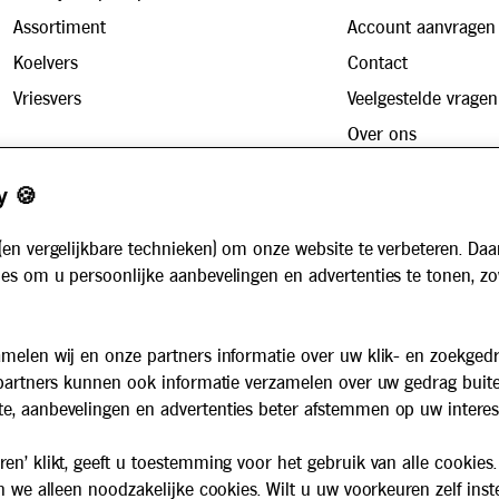
Assortiment
Account aanvragen
Koelvers
Contact
Vriesvers
Veelgestelde vragen
Over ons
Zakelijk
Werken bij
y 🍪
Maaltijdservice voor bedrijven
Nieuws
Voor instellingen
(en vergelijkbare technieken) om onze website te verbeteren. Daa
Algemene voorwaarden
es om u persoonlijke aanbevelingen en advertenties te tonen, z
Privacybeleid
Cookiebeleid
melen wij en onze partners informatie over uw klik- en zoekged
 partners kunnen ook informatie verzamelen over uw gedrag buit
e, aanbevelingen en advertenties beter afstemmen op uw interes
en' klikt, geeft u toestemming voor het gebruik van alle cookies.
n we alleen noodzakelijke cookies. Wilt u uw voorkeuren zelf inst