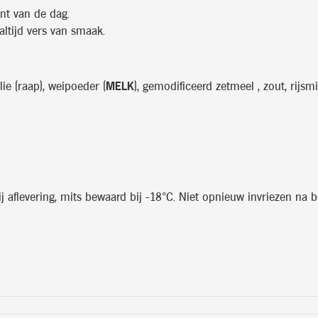
nt van de dag.
ltijd vers van smaak.
lie (raap), weipoeder (
MELK
), gemodificeerd zetmeel , zout, rijsm
aflevering, mits bewaard bij -18°C. Niet opnieuw invriezen na be