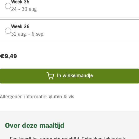
Week 35
24 - 30 aug.
Week 36
31 aug. - 6 sep.
Huidige
Product
€9,49
voorraad:
prijs:
In winkelmandje
Allergenen informatie:
gluten &
vis
Over deze maaltijd