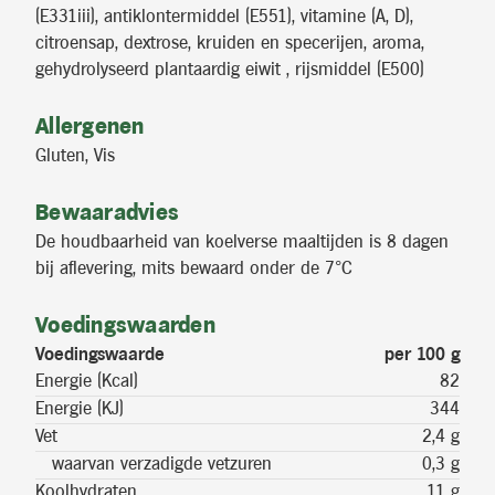
(E331iii), antiklontermiddel (E551), vitamine (A, D),
citroensap, dextrose, kruiden en specerijen, aroma,
gehydrolyseerd plantaardig eiwit , rijsmiddel (E500)
Allergenen
Gluten, Vis
Bewaaradvies
De houdbaarheid van koelverse maaltijden is 8 dagen
bij aflevering, mits bewaard onder de 7°C
Voedingswaarden
Voedingswaarde
per 100 g
Energie (Kcal)
82
Energie (KJ)
344
Vet
2,4 g
waarvan verzadigde vetzuren
0,3 g
Koolhydraten
11 g