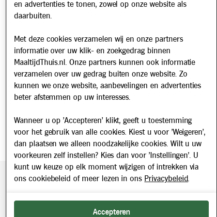
Werken bij
en advertenties te tonen, zowel op onze website als
daarbuiten.
Nieuws
Met deze cookies verzamelen wij en onze partners
Nieuwsbrief
informatie over uw klik- en zoekgedrag binnen
Schrijf u in voor onze nieuwsbrief en blijf op de hoogte van
MaaltijdThuis.nl. Onze partners kunnen ook informatie
updates over Maaltijd Thuis!
verzamelen over uw gedrag buiten onze website. Zo
E-mailadres
kunnen we onze website, aanbevelingen en advertenties
beter afstemmen op uw interesses.
Wanneer u op 'Accepteren' klikt, geeft u toestemming
voor het gebruik van alle cookies. Kiest u voor 'Weigeren',
dan plaatsen we alleen noodzakelijke cookies. Wilt u uw
voorkeuren zelf instellen? Kies dan voor 'Instellingen'. U
kunt uw keuze op elk moment wijzigen of intrekken via
ons cookiebeleid of meer lezen in ons
Privacybeleid
.
Beveiligde betaling middels SEPA incasso. Getoonde prijzen
zijn inclusief BTW.
2026 © Maaltijd Thuis. Alle rechten voorbehouden.
Accepteren