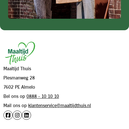
Footer
Maaltijd Thuis
Plesmanweg 28
7602 PE Almelo
Bel ons op
0888 - 10 10 10
Mail ons op
klantenservice@maaltijdthuis.nl