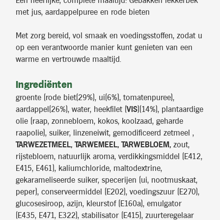
Een heerlijke, complete maaltijd: Gebakken lekkerbek
met jus, aardappelpuree en rode bieten
Met zorg bereid, vol smaak en voedingsstoffen, zodat u
op een verantwoorde manier kunt genieten van een
warme en vertrouwde maaltijd.
Ingrediënten
groente (rode biet(29%), ui(6%), tomatenpuree),
aardappel(26%), water, heekfilet (
VIS
)(14%), plantaardige
olie (raap, zonnebloem, kokos, koolzaad, geharde
raapolie), suiker, linzeneiwit, gemodificeerd zetmeel ,
TARWEZETMEEL, TARWEMEEL, TARWEBLOEM,
zout,
rijstebloem, natuurlijk aroma, verdikkingsmiddel (E412,
E415, E461), kaliumchloride, maltodextrine,
gekarameliseerde suiker, specerijen (ui, nootmuskaat,
peper), conserveermiddel (E202), voedingszuur (E270),
glucosesiroop, azijn, kleurstof (E160a), emulgator
(E435, E471, E322), stabilisator (E415), zuurteregelaar