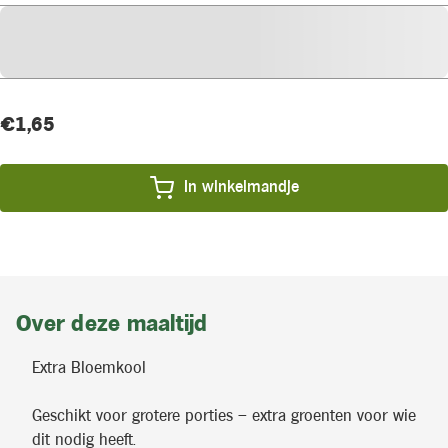
Huidige
Product
€1,65
voorraad:
prijs:
In winkelmandje
Over deze maaltijd
Extra Bloemkool
Geschikt voor grotere porties – extra groenten voor wie
dit nodig heeft.