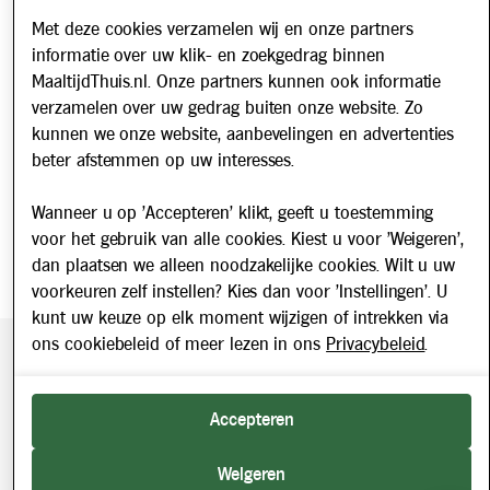
Met deze cookies verzamelen wij en onze partners
informatie over uw klik- en zoekgedrag binnen
Nieuwsbrief
MaaltijdThuis.nl. Onze partners kunnen ook informatie
Schrijf u in voor onze nieuwsbrief en blijf op de hoogte van
verzamelen over uw gedrag buiten onze website. Zo
updates over Maaltijd Thuis!
kunnen we onze website, aanbevelingen en advertenties
E-mailadres
beter afstemmen op uw interesses.
Wanneer u op 'Accepteren' klikt, geeft u toestemming
voor het gebruik van alle cookies. Kiest u voor 'Weigeren',
dan plaatsen we alleen noodzakelijke cookies. Wilt u uw
voorkeuren zelf instellen? Kies dan voor 'Instellingen'. U
kunt uw keuze op elk moment wijzigen of intrekken via
ons cookiebeleid of meer lezen in ons
Privacybeleid
.
Beveiligde betaling middels SEPA incasso. Getoonde prijzen
zijn inclusief BTW.
Accepteren
2026 © Maaltijd Thuis. Alle rechten voorbehouden.
Weigeren