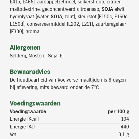
E415, E466), aardappelzetmeel, suikerstroop, citroen,
maltodextrine, geconcentreerd citroensap,
SOJA
eiwit
hydrolysaat (water,
SOJA,
zout), kleurstof (E150c, E160c,
E150d), conserveermiddel (E202, E211), zuurteregelaar
(E330), aroma
Allergenen
Selderij, Mosterd, Soja, Ei
Bewaaradvies
De houdbaarheid van koelverse maaltijden is 8 dagen
bij aflevering, mits bewaard onder de 7°C
Voedingswaarden
Voedingswaarde
per 100 g
Energie (Kcal)
104
Energie (KJ)
440
Vet
3,1 g