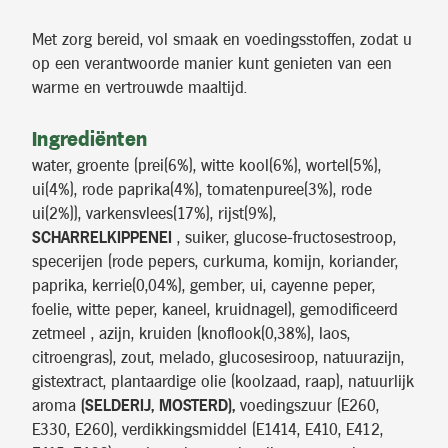
Met zorg bereid, vol smaak en voedingsstoffen, zodat u
op een verantwoorde manier kunt genieten van een
warme en vertrouwde maaltijd.
Ingrediënten
water, groente (prei(6%), witte kool(6%), wortel(5%),
ui(4%), rode paprika(4%), tomatenpuree(3%), rode
ui(2%)), varkensvlees(17%), rijst(9%),
SCHARRELKIPPENEI
, suiker, glucose-fructosestroop,
specerijen (rode pepers, curkuma, komijn, koriander,
paprika, kerrie(0,04%), gember, ui, cayenne peper,
foelie, witte peper, kaneel, kruidnagel), gemodificeerd
zetmeel , azijn, kruiden (knoflook(0,38%), laos,
citroengras), zout, melado, glucosesiroop, natuurazijn,
gistextract, plantaardige olie (koolzaad, raap), natuurlijk
aroma
(SELDERIJ, MOSTERD),
voedingszuur (E260,
E330, E260), verdikkingsmiddel (E1414, E410, E412,