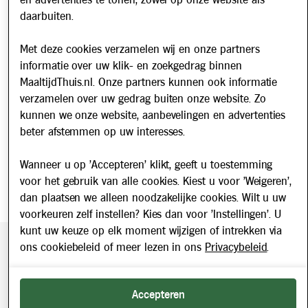
en advertenties te tonen, zowel op onze website als
daarbuiten.
Nieuws
Met deze cookies verzamelen wij en onze partners
Nieuwsbrief
informatie over uw klik- en zoekgedrag binnen
Schrijf u in voor onze nieuwsbrief en blijf op de hoogte van
MaaltijdThuis.nl. Onze partners kunnen ook informatie
updates over Maaltijd Thuis!
verzamelen over uw gedrag buiten onze website. Zo
E-mailadres
kunnen we onze website, aanbevelingen en advertenties
beter afstemmen op uw interesses.
Wanneer u op 'Accepteren' klikt, geeft u toestemming
voor het gebruik van alle cookies. Kiest u voor 'Weigeren',
dan plaatsen we alleen noodzakelijke cookies. Wilt u uw
voorkeuren zelf instellen? Kies dan voor 'Instellingen'. U
kunt uw keuze op elk moment wijzigen of intrekken via
ons cookiebeleid of meer lezen in ons
Privacybeleid
.
Beveiligde betaling middels SEPA incasso. Getoonde prijzen
zijn inclusief BTW.
2026 © Maaltijd Thuis. Alle rechten voorbehouden.
Accepteren