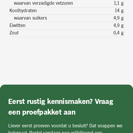
waarvan verzadigde vetzuren
1,1 g
Koolhydraten
14 g
waarvan suikers
4,9 g
Eiwitten
4,9 g
Zout
0,4 g
Eerst rustig kennismaken? Vraag
een proefpakket aan
Liever eerst proeven voordat u besluit? Dat snappen we