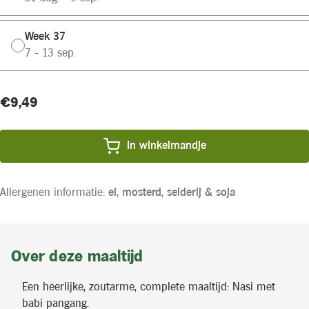
Week 37
7 - 13 sep.
Huidige
Product
€9,49
voorraad:
prijs:
In winkelmandje
Allergenen informatie:
ei,
mosterd,
selderij &
soja
Over deze maaltijd
Een heerlijke, zoutarme, complete maaltijd: Nasi met
babi pangang.