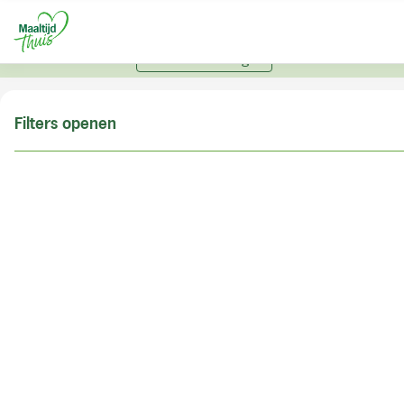
U kunt alleen bestellen met een account. Heeft u nog
geen account? Vraag hier uw account aan.
Account aanvragen
Filters openen
Doe de postcodecheck
Vul uw postcode in om te kunnen zien of wij ook in
uw woonplaats bezorgen!
Postcode
Controleren