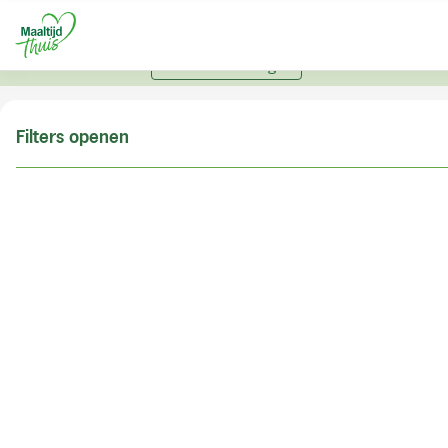
U kunt alleen bestellen met een account. Heeft u nog
geen account? Vraag hier uw account aan.
Account aanvragen
Filters openen
Doe de postcodecheck
Vul uw postcode in om te kunnen zien of wij ook in
uw woonplaats bezorgen!
Postcode
Controleren