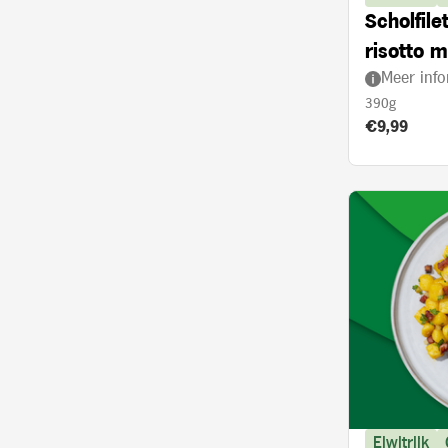
Scholfil
risotto m
Meer info
ovenged
390g
Product prij
€9,99
Eiwitrijk