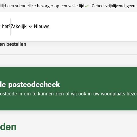
t een account. Heeft u nog geen account? Vraag hier uw account
ltijd een vriendelijke bezorger op een vaste tijd
Geheel vrijblijvend, ge
 het?
Zakelijk
Nieuws
en bestellen
de postcodecheck
ostcode in om te kunnen zien of wij ook in uw woonplaats bezo
jden