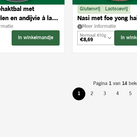
haktbal met
Glutenvrij
Lactosevrij
en en andijvie à la
Nasi met foe yong ha
rmatie
Meer informatie
Normaal 450g
In winkelmandje
In win
€8,69
s:
Pagina
1
van
14
bek
1
2
3
4
5