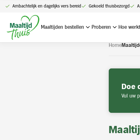
U kunt alleen bestellen me
Ambachtelijk en dagelijks vers bereid
Gekoeld thuisbezorgd
A
Navigatie
overslaan
Maaltijden bestellen
Proberen
Hoe werkt
Home
Maaltijd
Doe 
Vul uw p
Maalti