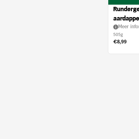
Runderge
aardappel
Meer info
crème
505g
Product prij
€8,99