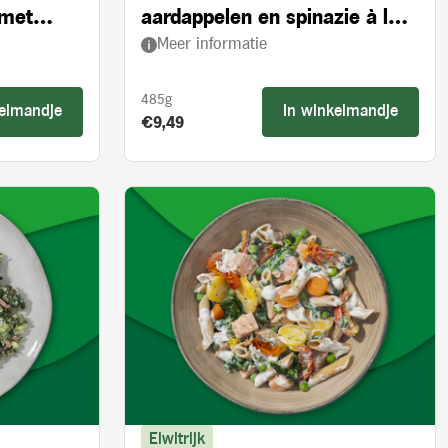
 met
aardappelen en spinazie à la
Meer informatie
crème
485g
kelmandje
In winkelmandje
Product prijs:
€9,49
Eiwitrijk