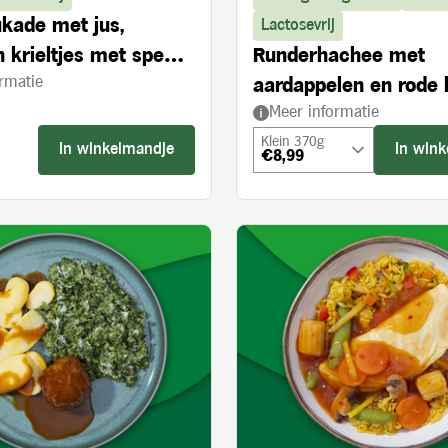
kade met jus,
Lactosevrij
 krieltjes met spek,
Runderhachee met
rmatie
ijvie à la crème
aardappelen en rode 
Meer informatie
appel
Klein 370g
In winkelmandje
In win
€8,99
s: