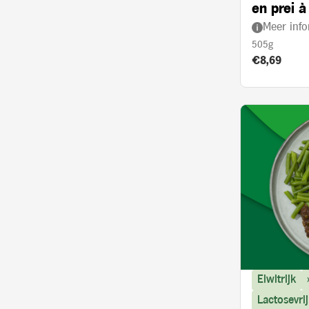
en prei à
Meer info
505g
Product prij
€8,69
Eiwitrijk
Lactosevrij