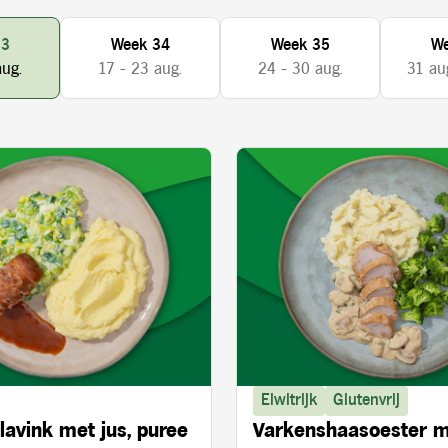
33
Week 34
Week 35
We
aug.
17 - 23 aug.
24 - 30 aug.
31 aug
Eiwitrijk
Glutenvrij
lavink met jus, puree
Varkenshaasoester 