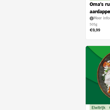
Oma's ru
aardappe
Meer info
505g
Product prij
€9,99
Eiwitrijk