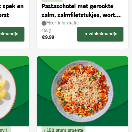
t spek en
Pastaschotel met gerookte
orst
zalm, zalmfiletstukjes, wortel
Meer informatie
en spinazie
450g
kelmandje
In winkelmandje
Product prijs:
€9,99
nvrij
> 150 gram groente