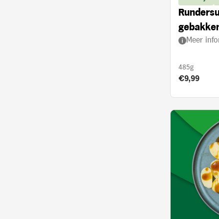
Rundersu
gebakken
Meer info
ui en and
485g
Product prij
€9,99