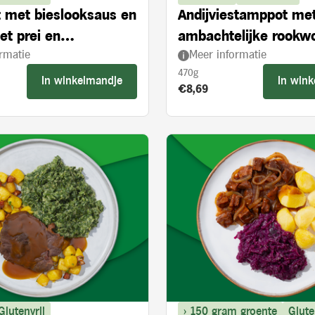
et met bieslooksaus en
Andijviestamppot me
et prei en
ambachtelijke rookw
rmatie
Meer informatie
roogde tomaten
470g
In winkelmandje
In win
s:
Product prijs:
€8,69
Glutenvrij
> 150 gram groente
Glute