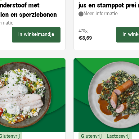
nderstoof met
jus en stamppot prei
Meer informatie
len en sperziebonen
paprika
rmatie
470g
In winkelmandje
In win
s:
Product prijs:
€8,69
Glutenvrij
Glutenvrij
Lactosevrij