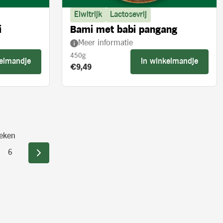
Eiwitrijk
Lactosevrij
i
Bami met babi pangang
Meer informatie
450g
kelmandje
In winkelmandje
Product prijs:
€9,49
eken
6