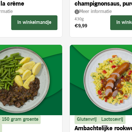
 la crème
champignonsaus, pur
rmatie
Meer informatie
broccoli
430g
In winkelmandje
In win
s:
Product prijs:
€9,99
> 150 gram groente
Glutenvrij
Lactosevrij
Ambachtelijke rookw