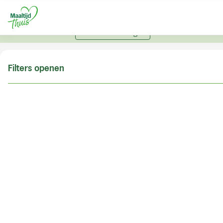
U kunt alleen bestellen met een account. Heeft u nog
geen account? Vraag hier uw account aan.
Account aanvragen
Filters openen
Doe de postcodecheck
Vul uw postcode in om te kunnen zien of wij ook in
uw woonplaats bezorgen!
Postcode
Controleren