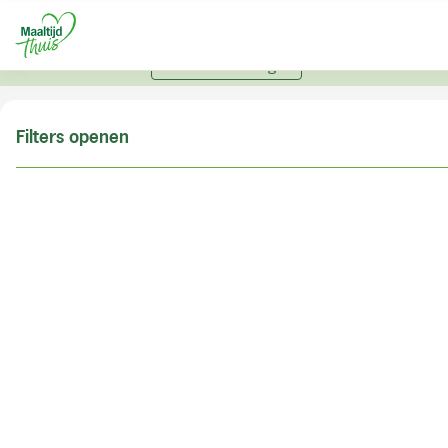
U kunt alleen bestellen met een account. Heeft u nog
geen account? Vraag hier uw account aan.
Account aanvragen
Filters openen
Doe de postcodecheck
Vul uw postcode in om te kunnen zien of wij ook in
uw woonplaats bezorgen!
Postcode
Controleren