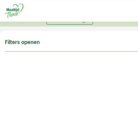
U kunt alleen bestellen met een account. Heeft u nog
geen account? Vraag hier uw account aan.
Account aanvragen
Filters openen
Doe de postcodecheck
Vul uw postcode in om te kunnen zien of wij ook in
uw woonplaats bezorgen!
Postcode
Controleren