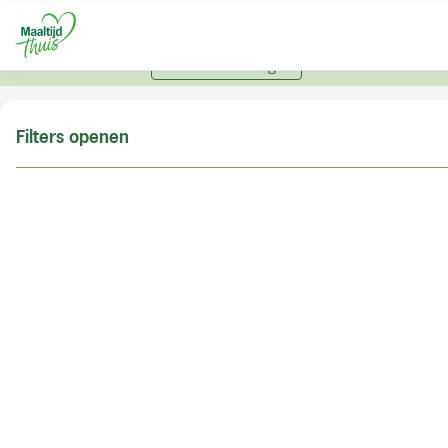
U kunt alleen bestellen met een account. Heeft u nog
geen account? Vraag hier uw account aan.
Account aanvragen
Filters openen
Doe de postcodecheck
Vul uw postcode in om te kunnen zien of wij ook in
uw woonplaats bezorgen!
Postcode
Controleren