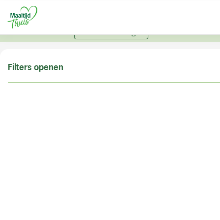
U kunt alleen bestellen met een account. Heeft u nog
geen account? Vraag hier uw account aan.
Account aanvragen
Filters openen
Doe de postcodecheck
Vul uw postcode in om te kunnen zien of wij ook in
uw woonplaats bezorgen!
Postcode
Controleren