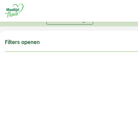
U kunt alleen bestellen met een account. Heeft u nog
geen account? Vraag hier uw account aan.
Account aanvragen
Filters openen
Doe de postcodecheck
Vul uw postcode in om te kunnen zien of wij ook in
uw woonplaats bezorgen!
Postcode
Controleren